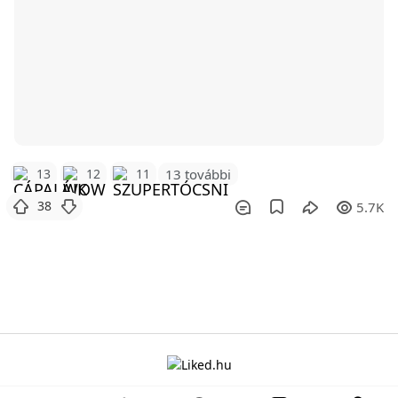
13
12
11
13 további
38
5.7K
A projektről
Adatvédelem
Szabályzat