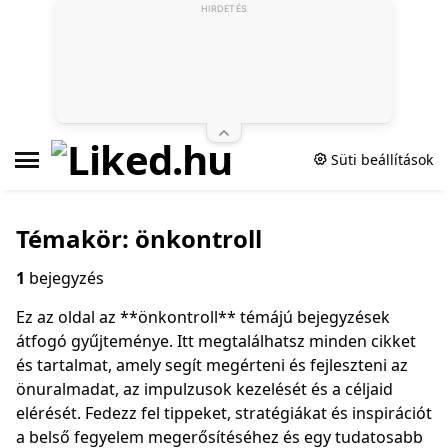
HIRDETÉS
Süti beállítások
Témakör: önkontroll
1
bejegyzés
Ez az oldal az **önkontroll** témájú bejegyzések
átfogó gyűjteménye. Itt megtalálhatsz minden cikket
és tartalmat, amely segít megérteni és fejleszteni az
önuralmadat, az impulzusok kezelését és a céljaid
elérését. Fedezz fel tippeket, stratégiákat és inspirációt
a belső fegyelem megerősítéséhez és egy tudatosabb