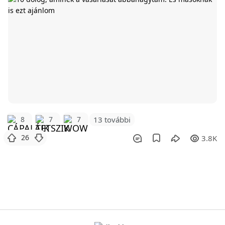
8
7
7
13 további
26
3.8K