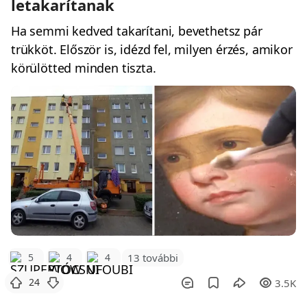
letakarítanak
Ha semmi kedved takarítani, bevethetsz pár
trükköt. Először is, idézd fel, milyen érzés, amikor
körülötted minden tiszta.
5
4
4
13 további
24
3.5K