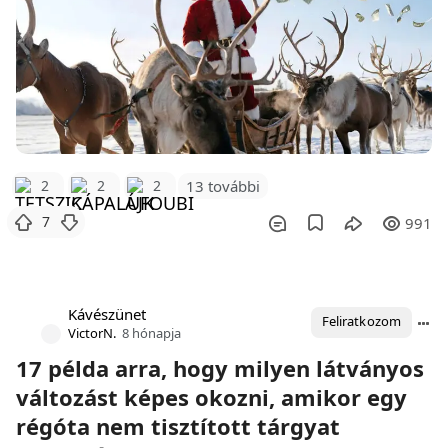
2
2
2
13 további
7
991
Kávészünet
Feliratkozom
VictorN.
8 hónapja
17 példa arra, hogy milyen látványos
változást képes okozni, amikor egy
régóta nem tisztított tárgyat