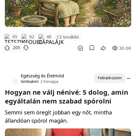
65
62
46
13 további
205
30.0K
Egészség és Életmód
Feliratkozom
Simbakim
2 hónapja
Hogyan ne válj nénivé: 5 dolog, amin
egyáltalán nem szabad spórolni
Semmi sem öregít jobban egy nőt, mintha
állandóan spórol magán.