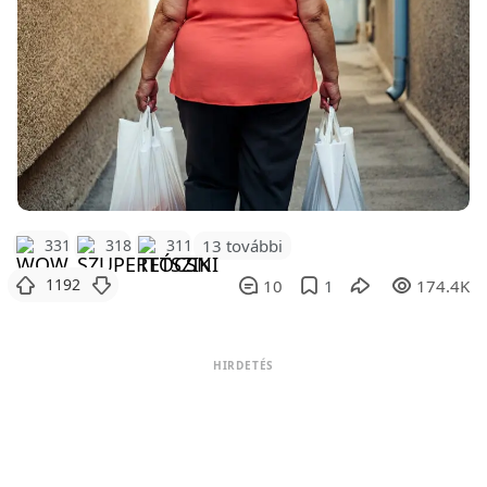
331
318
311
13 további
1192
10
1
174.4K
HIRDETÉS