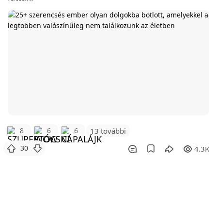
8
6
6
13 további
30
4.3K