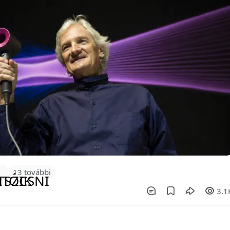
3
13 további
3.1