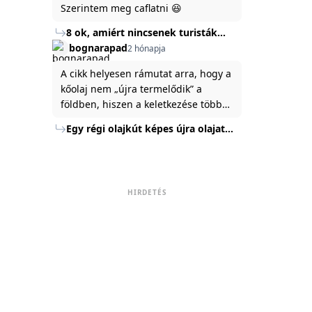
Szerintem meg caflatni 😆
8 ok, amiért nincsenek turisták
Törökország Fekete-tenger felőli
bognarapad
2 hónapja
partján
A cikk helyesen rámutat arra, hogy a
kőolaj nem „újra termelődik” a
földben, hiszen a keletkezése több
millió év alatt zajlik. Az USA
Egy régi olajkút képes újra olajat
Energiaügyi Minisztériuma szerint a
termelni?
kitermelt mennyiség mindössze tíz
százaléka jut a felszínre, a többi a
kőzetben marad. A
HIRDETÉS
nyomáskülönbség kiegyenlítődik,
amikor a kitermelést leállítják, így a
szomszédos rétegek lassan
áramoltatják az olajat a kút felé.
Emellett a hidraulikus
rétegrepesztés és a vízszintes fúrás
új technológiák jelentősen
megnövelték a régi kutak