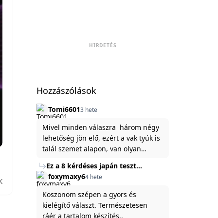
HIRDETÉS
Hozzászólások
Tomi6601
3 hete
Mivel minden válaszra három négy
lehetőség jön elő, ezért a vak tyúk is
talál szemet alapon, van olyan
állítása ami igaznak illik rám.
Ez a 8 kérdéses japán teszt
hibátlanul feltárja az igazságot
foxymaxy6
4 hete
K
rólad
Köszönöm szépen a gyors és
kielégítő választ. Természetesen
ráér a tartalom készítés..