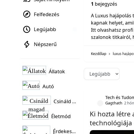
1
bejegyzés
Felfedezés
A Luxus hajápolás 
kapnak helyet, ami
Legújabb
Itt olvashatsz prof
szalonok titkairól,
Népszerű
Kezdőlap
luxus hajápo
Állatok
Autó
Tech és Tudo
Csináld magad
Gagthath
2 hó
Ki hozta létre
Életmód
technológiája 
Érdekességek