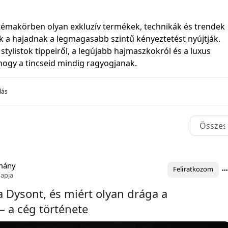
témakörben olyan exkluzív termékek, technikák és trendek
k a hajadnak a legmagasabb szintű kényeztetést nyújtják.
i stylistok tippeiről, a legújabb hajmaszkokról és a luxus
 hogy a tincseid mindig ragyogjanak.
lás
mány
Feliratkozom
napja
 a Dysont, és miért olyan drága a
– a cég története