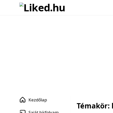
Kezdőlap
Témakör: 
Saját hírfolyam