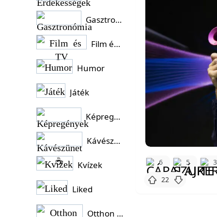
Gasztronómia
Film és TV
Humor
Játék
Képregények
Kávészünet ☕
6
5
Kvízek
22
Liked
Otthon és Kert