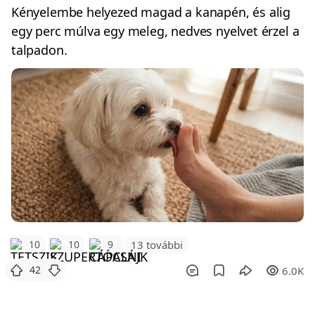
Kényelembe helyezed magad a kanapén, és alig
egy perc múlva egy meleg, nedves nyelvet érzel a
talpadon.
10
10
9
13 további
42
6.0K