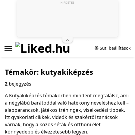
HIRDETÉS
Süti beállítások
Témakör: kutyakiképzés
2
bejegyzés
A Kutyakiképzés témakörben mindent megtalálsz, ami
a négylábú barátoddal való hatékony neveléshez kell –
alapparancsok, játékos tréningek, viselkedési tippek.
Itt gyakorlati cikkek, videók és szakértői tanácsok
várnak, hogy a közös séták és otthoni élet
könnyedebb és élvezetesebb legyen.