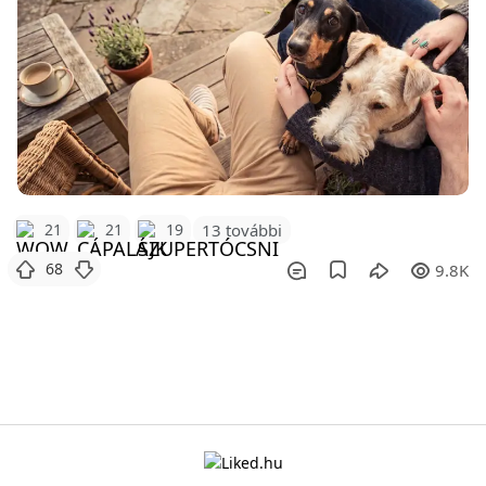
21
21
19
13 további
68
9.8K