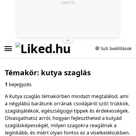
HIRDETÉS
Süti beállítások
Témakör: kutya szaglás
1
bejegyzés
A Kutya szaglás témakörben mindazt megtalálod, ami
a négylábú barátunk orrának csodájáról szól: trükkök,
szaglásjátékok, egészségügyi tippek és érdekességek.
Olvasgathatsz arról, hogyan fejlesztheted a kutyád
szaglásképességét, milyen szagokra reagálnak a
leginkább, és miért olyan fontos ez a viselkedésükben.