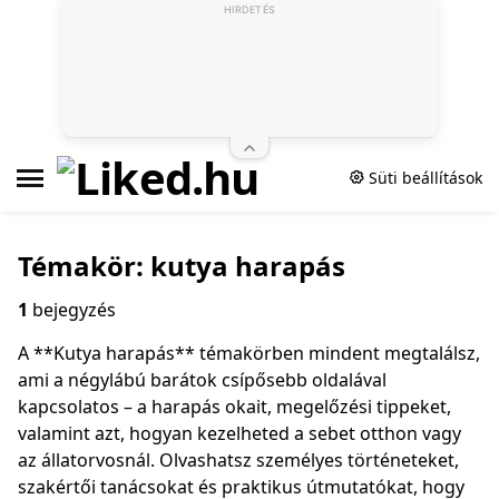
HIRDETÉS
Süti beállítások
Témakör: kutya harapás
1
bejegyzés
A **Kutya harapás** témakörben mindent megtalálsz,
ami a négylábú barátok csípősebb oldalával
kapcsolatos – a harapás okait, megelőzési tippeket,
valamint azt, hogyan kezelheted a sebet otthon vagy
az állatorvosnál. Olvashatsz személyes történeteket,
szakértői tanácsokat és praktikus útmutatókat, hogy