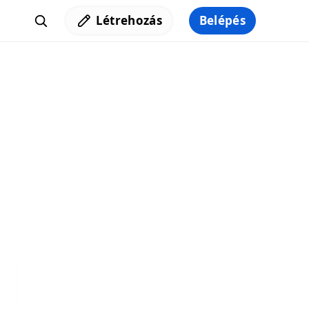
Létrehozás
Belépés
Iratkozz fel a hírlevelünkre,
hogy elküldhessük neked a legjobb