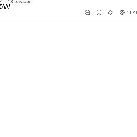
24
13 további
11.9