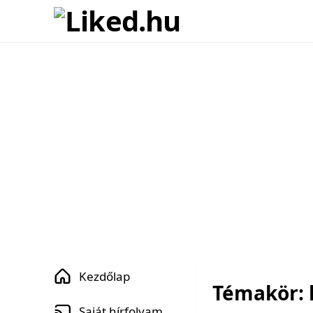
Kezdőlap
Témakör: 
Saját hírfolyam