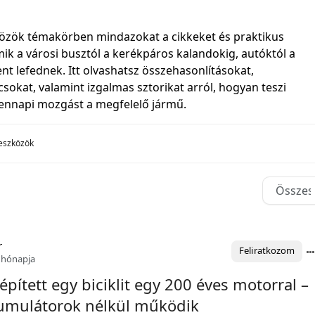
közök témakörben mindazokat a cikkeket és praktikus
mik a városi busztól a kerékpáros kalandokig, autóktól a
nt lefednek. Itt olvashatsz összehasonlításokat,
sokat, valamint izgalmas sztorikat arról, hogyan teszi
nnapi mozgást a megfelelő jármű.
 eszközök
r
Feliratkozom
 hónapja
pített egy biciklit egy 200 éves motorral –
umulátorok nélkül működik