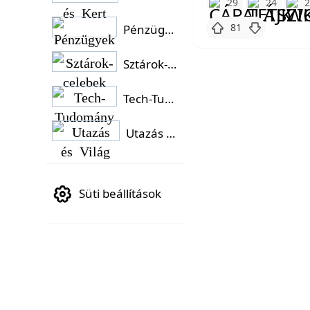
29
24
81
Pénzügyek
Sztárok-celebek
Tech-Tudomány
Utazás és Világ
Süti beállítások