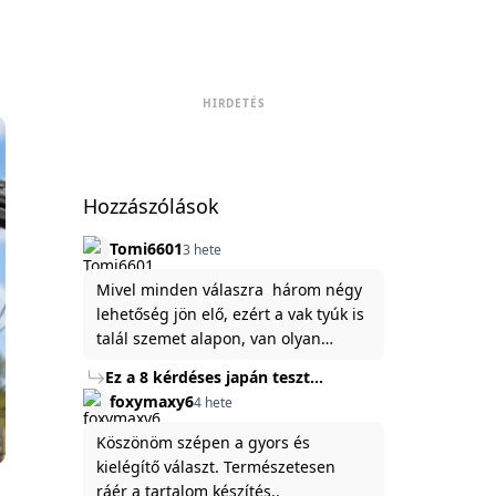
HIRDETÉS
Hozzászólások
Tomi6601
3 hete
Mivel minden válaszra három négy
lehetőség jön elő, ezért a vak tyúk is
talál szemet alapon, van olyan
állítása ami igaznak illik rám.
Ez a 8 kérdéses japán teszt
hibátlanul feltárja az igazságot
foxymaxy6
4 hete
rólad
Köszönöm szépen a gyors és
kielégítő választ. Természetesen
ráér a tartalom készítés..