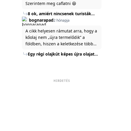
Szerintem meg caflatni 😆
8 ok, amiért nincsenek turisták
Törökország Fekete-tenger felőli
bognarapad
2 hónapja
partján
A cikk helyesen rámutat arra, hogy a
kőolaj nem „újra termelődik” a
földben, hiszen a keletkezése több
millió év alatt zajlik. Az USA
Egy régi olajkút képes újra olajat
Energiaügyi Minisztériuma szerint a
termelni?
kitermelt mennyiség mindössze tíz
százaléka jut a felszínre, a többi a
kőzetben marad. A
HIRDETÉS
nyomáskülönbség kiegyenlítődik,
amikor a kitermelést leállítják, így a
szomszédos rétegek lassan
áramoltatják az olajat a kút felé.
Emellett a hidraulikus
rétegrepesztés és a vízszintes fúrás
új technológiák jelentősen
megnövelték a régi kutak