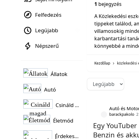
1
bejegyzés
Felfedezés
A Közlekedési esz
tippeket találod, a
Legújabb
villamosokig minde
karbantartási tanác
Népszerű
könnyebbé a minde
Kezdőlap
közlekedési
Állatok
Autó
Csináld magad
Autó és Moto
barackpakolo
2
Életmód
Egy YouTuber é
Benzin és akk
Érdekességek