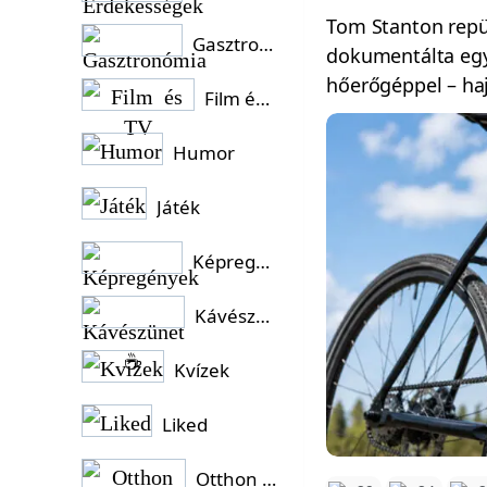
Tom Stanton repü
Gasztronómia
dokumentálta egy
hőerőgéppel – ha
Film és TV
Humor
Játék
Képregények
Kávészünet ☕
Kvízek
Liked
Otthon és Kert