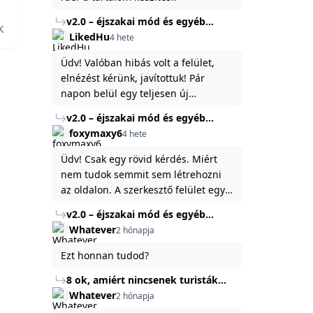
v2.0 – éjszakai mód és egyéb
K
fejlesztések
LikedHu
4 hete
Üdv! Valóban hibás volt a felület,
elnézést kérünk, javítottuk! Pár
napon belül egy teljesen új
platformon fogjuk elindítani a
v2.0 – éjszakai mód és egyéb
weboldal legújabb, 3.0-ás verzióját,
fejlesztések
foxymaxy6
4 hete
és vélhetően ez zavart be kicsit.Egy
baráti megjegyzés: ha nem fontos
Üdv! Csak egy rövid kérdés. Miért
és tud várni néhány napot a
nem tudok semmit sem létrehozni
tartalom, amit készíteni
az oldalon. A szerkesztő felület egy
szeretnél, inkább várj néhány napot,
katyvasz ,ahogy nálam megjelenik..
v2.0 – éjszakai mód és egyéb
mert ég és föld lesz a különbség a
Köszönöm ha válaszoltok.
fejlesztések
Whatever
2 hónapja
jelenlegi rendszer és az új között -
legfőképpen egyébként épp
Ezt honnan tudod?
tartalomkészítési szempontból! :)
8 ok, amiért nincsenek turisták
Törökország Fekete-tenger felőli
Whatever
2 hónapja
partján