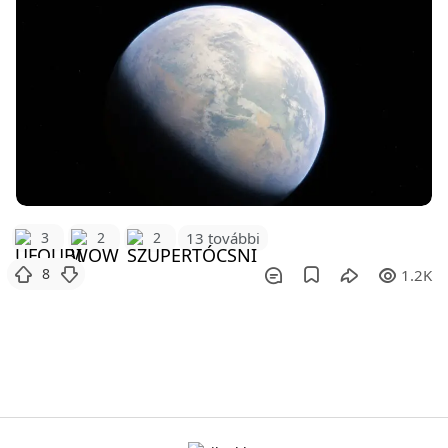
3
2
2
13 további
8
1.2K