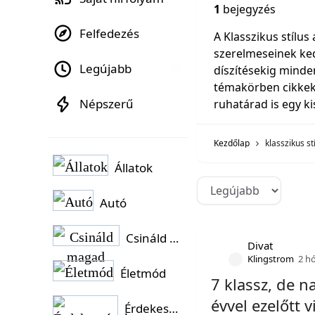
1
bejegyzés
Felfedezés
A Klasszikus stílus
szerelmeseinek ke
Legújabb
díszítésekig minden
témakörben cikkek,
Népszerű
ruhatárad is egy k
Kezdőlap
klasszikus st
Állatok
Autó
Csináld magad
Divat
Klingstrom
2 h
Életmód
7 klassz, de n
évvel ezelőtt v
Érdekességek