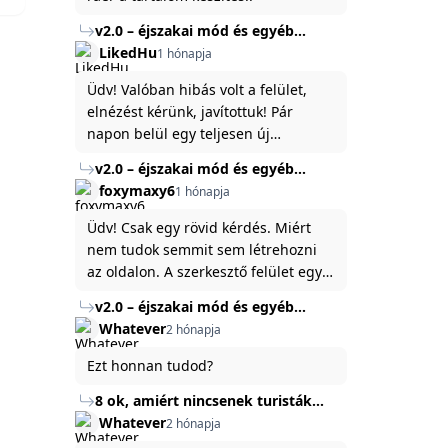
v2.0 – éjszakai mód és egyéb
fejlesztések
LikedHu
1 hónapja
Üdv! Valóban hibás volt a felület,
elnézést kérünk, javítottuk! Pár
napon belül egy teljesen új
platformon fogjuk elindítani a
v2.0 – éjszakai mód és egyéb
weboldal legújabb, 3.0-ás verzióját,
fejlesztések
foxymaxy6
1 hónapja
és vélhetően ez zavart be kicsit.Egy
baráti megjegyzés: ha nem fontos
Üdv! Csak egy rövid kérdés. Miért
és tud várni néhány napot a
nem tudok semmit sem létrehozni
tartalom, amit készíteni
az oldalon. A szerkesztő felület egy
szeretnél, inkább várj néhány napot,
katyvasz ,ahogy nálam megjelenik..
v2.0 – éjszakai mód és egyéb
mert ég és föld lesz a különbség a
Köszönöm ha válaszoltok.
fejlesztések
Whatever
2 hónapja
jelenlegi rendszer és az új között -
legfőképpen egyébként épp
Ezt honnan tudod?
tartalomkészítési szempontból! :)
8 ok, amiért nincsenek turisták
Törökország Fekete-tenger felőli
Whatever
2 hónapja
partján