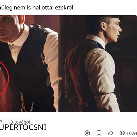
űleg nem is hallottál ezekről.
23
13 további
10.9