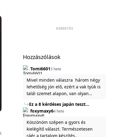
HIRDETÉS
Hozzászólások
Tomi6601
3 hete
Mivel minden válaszra három négy
lehetőség jön elő, ezért a vak tyúk is
talál szemet alapon, van olyan
állítása ami igaznak illik rám.
Ez a 8 kérdéses japán teszt
hibátlanul feltárja az igazságot
foxymaxy6
4 hete
rólad
Köszönöm szépen a gyors és
kielégítő választ. Természetesen
K
ráér a tartalom készítés..