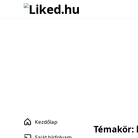
Kezdőlap
Témakör: k
Saját hírfolyam