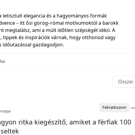
 a letisztult elegancia és a hagyományos formák
dvence – itt ősi görög–római motívumoktól a barokk
t megtalálsz, ami a múlt időtlen szépségét idézi. A
 tippek és inspirációk várnak, hogy otthonod vagy
is időutazással gazdagodjon.
ílus
Feliratkozom
ónapja
agyon ritka kiegészítő, amiket a férfiak 100
iseltek