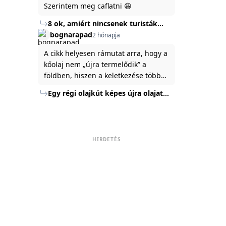
Szerintem meg caflatni 😆
8 ok, amiért nincsenek turisták
Törökország Fekete-tenger felőli
bognarapad
2 hónapja
partján
A cikk helyesen rámutat arra, hogy a
kőolaj nem „újra termelődik” a
földben, hiszen a keletkezése több
millió év alatt zajlik. Az USA
Egy régi olajkút képes újra olajat
Energiaügyi Minisztériuma szerint a
termelni?
kitermelt mennyiség mindössze tíz
százaléka jut a felszínre, a többi a
kőzetben marad. A
HIRDETÉS
nyomáskülönbség kiegyenlítődik,
amikor a kitermelést leállítják, így a
szomszédos rétegek lassan
áramoltatják az olajat a kút felé.
Emellett a hidraulikus
rétegrepesztés és a vízszintes fúrás
új technológiák jelentősen
megnövelték a régi kutak