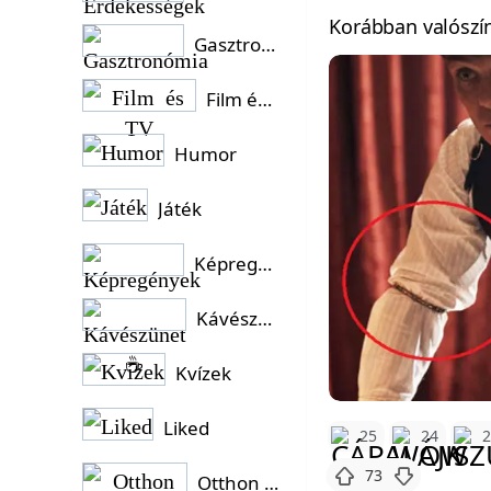
Korábban valószín
Gasztronómia
Film és TV
Humor
Játék
Képregények
Kávészünet ☕
Kvízek
Liked
25
24
73
Otthon és Kert