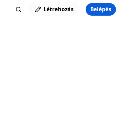
Létrehozás
Belépés
Iratkozz fel a hírlevelünkre,
hogy elküldhessük neked a legjobb