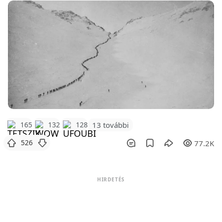
165
132
128
13 további
526
77.2K
HIRDETÉS