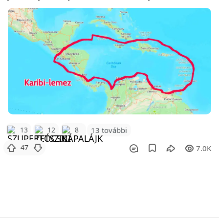
13
12
8
13 további
47
7.0K