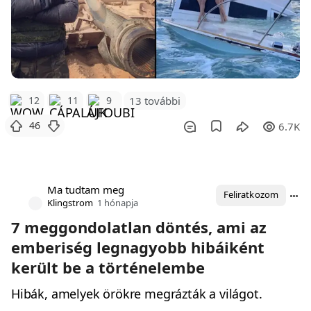
12
11
9
13 további
46
6.7K
Ma tudtam meg
Feliratkozom
Klingstrom
1 hónapja
7 meggondolatlan döntés, ami az
emberiség legnagyobb hibáiként
került be a történelembe
Hibák, amelyek örökre megrázták a világot.