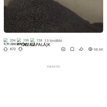
204
199
158
13 további
672
98.6K
HIRDETÉS