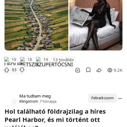
19
18
14
13 további
63
9.2K
Ma tudtam meg
Feliratkozom
Klingstrom
7 hónapja
Hol található földrajzilag a híres
Pearl Harbor, és mi történt ott