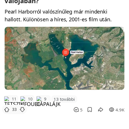
valójában?
Pearl Harborról valószínűleg már mindenki
hallott. Különösen a híres, 2001-es film után.
11
10
9
13 további
33
5
4.9K