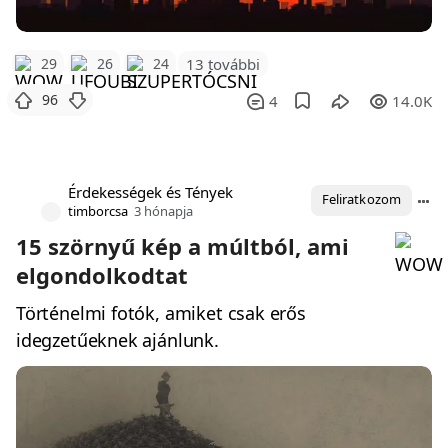
29
26
24
13 további
96
4
14.0K
Érdekességek és Tények
Feliratkozom
timborcsa
3 hónapja
15 szörnyű kép a múltból, ami
elgondolkodtat
Történelmi fotók, amiket csak erős
idegzetűeknek ajánlunk.