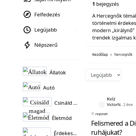
1
bejegyzés
Felfedezés
A Hercegnők témakö
történelmi érdekes
Legújabb
modern „királynő” é
trendek izgalmas k
Népszerű
Kezdőlap
hercegnők
Állatok
Autó
Kvíz
Csináld magad
VictorN.
2 éve
reposzt
Életmód
Felismered a Di
ruhájukat?
Érdekességek