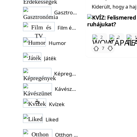
Kiderült, hogy a ha
Gasztronómia
Film és TV
2
2
Humor
7
Játék
Képregények
Kávészünet ☕
Kvízek
Liked
Otthon és Kert