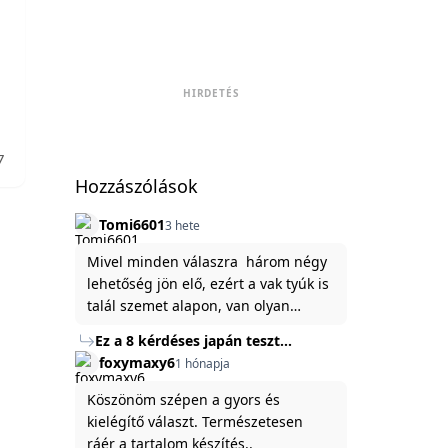
HIRDETÉS
7
Hozzászólások
Tomi6601
3 hete
Mivel minden válaszra három négy
lehetőség jön elő, ezért a vak tyúk is
talál szemet alapon, van olyan
állítása ami igaznak illik rám.
Ez a 8 kérdéses japán teszt
hibátlanul feltárja az igazságot
foxymaxy6
1 hónapja
rólad
Köszönöm szépen a gyors és
kielégítő választ. Természetesen
ráér a tartalom készítés..