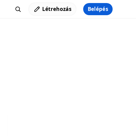
Létrehozás
Belépés
Iratkozz fel a hírlevelünkre,
hogy elküldhessük neked a legjobb