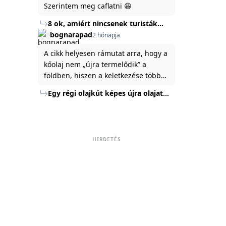
Szerintem meg caflatni 😆
8 ok, amiért nincsenek turisták
Törökország Fekete-tenger felőli
bognarapad
2 hónapja
partján
A cikk helyesen rámutat arra, hogy a
kőolaj nem „újra termelődik” a
földben, hiszen a keletkezése több
millió év alatt zajlik. Az USA
Egy régi olajkút képes újra olajat
Energiaügyi Minisztériuma szerint a
termelni?
kitermelt mennyiség mindössze tíz
százaléka jut a felszínre, a többi a
kőzetben marad. A
HIRDETÉS
nyomáskülönbség kiegyenlítődik,
amikor a kitermelést leállítják, így a
szomszédos rétegek lassan
áramoltatják az olajat a kút felé.
Emellett a hidraulikus
rétegrepesztés és a vízszintes fúrás
új technológiák jelentősen
megnövelték a régi kutak