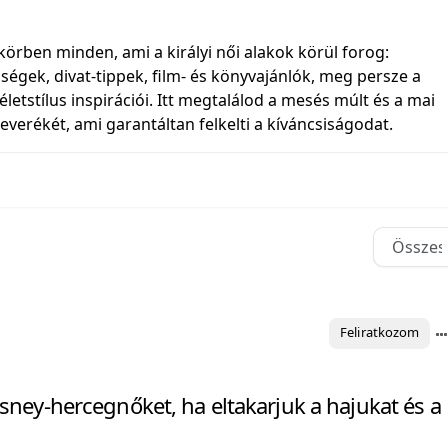
rben minden, ami a királyi női alakok körül forog:
ségek, divat‑tippek, film- és könyvajánlók, meg persze a
letstílus inspirációi. Itt megtalálod a mesés múlt és a mai
everékét, ami garantáltan felkelti a kíváncsiságodat.
Feliratkozom
sney-hercegnőket, ha eltakarjuk a hajukat és a