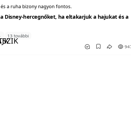
j és a ruha bizony nagyon fontos.
1
13 további
94