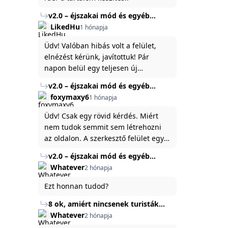
v2.0 – éjszakai mód és egyéb
fejlesztések
LikedHu
1 hónapja
Üdv! Valóban hibás volt a felület,
elnézést kérünk, javítottuk! Pár
napon belül egy teljesen új
platformon fogjuk elindítani a
v2.0 – éjszakai mód és egyéb
weboldal legújabb, 3.0-ás verzióját,
fejlesztések
foxymaxy6
1 hónapja
és vélhetően ez zavart be kicsit.Egy
baráti megjegyzés: ha nem fontos
Üdv! Csak egy rövid kérdés. Miért
és tud várni néhány napot a
nem tudok semmit sem létrehozni
tartalom, amit készíteni
az oldalon. A szerkesztő felület egy
szeretnél, inkább várj néhány napot,
katyvasz ,ahogy nálam megjelenik..
v2.0 – éjszakai mód és egyéb
mert ég és föld lesz a különbség a
Köszönöm ha válaszoltok.
fejlesztések
Whatever
2 hónapja
jelenlegi rendszer és az új között -
legfőképpen egyébként épp
Ezt honnan tudod?
tartalomkészítési szempontból! :)
8 ok, amiért nincsenek turisták
Törökország Fekete-tenger felőli
Whatever
2 hónapja
partján