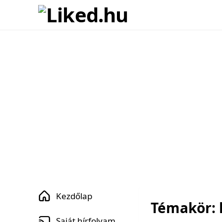
Kezdőlap
Témakör: 
Saját hírfolyam