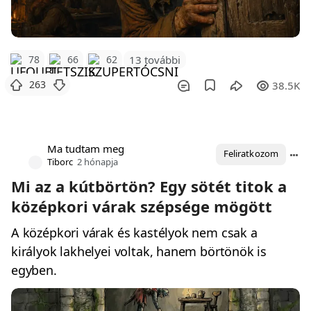
78
66
62
13 további
263
38.5K
Ma tudtam meg
Feliratkozom
Tiborc
2 hónapja
Mi az a kútbörtön? Egy sötét titok a
középkori várak szépsége mögött
A középkori várak és kastélyok nem csak a
királyok lakhelyei voltak, hanem börtönök is
egyben.