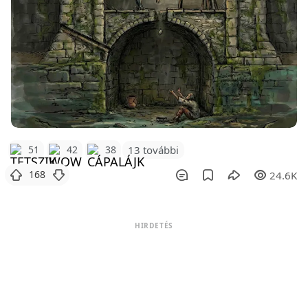
51
42
38
13 további
168
24.6K
HIRDETÉS