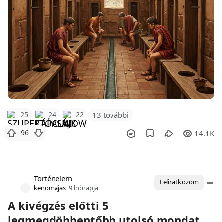
25
24
22
13 további
96
14.1K
Történelem
Feliratkozom
kenomajas
9 hónapja
A kivégzés előtti 5
legmegdöbbentőbb utolsó mondat