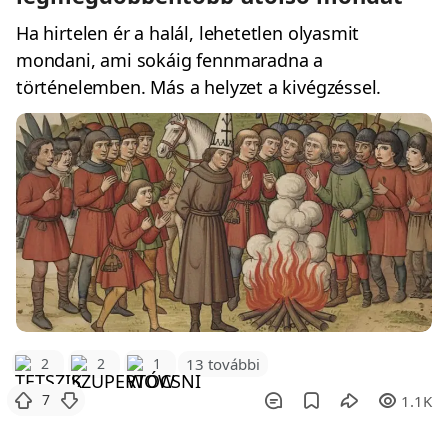
Ha hirtelen ér a halál, lehetetlen olyasmit
mondani, ami sokáig fennmaradna a
történelemben. Más a helyzet a kivégzéssel.
2
2
1
13 további
7
1.1K