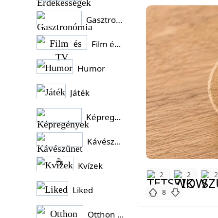
Gasztronómia
Film és TV
Humor
Játék
Képregények
Kávészünet ☕
Kvízek
2
2
Liked
8
Otthon és Kert