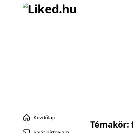
Kezdőlap
Témakör: 
Saját hírfolyam