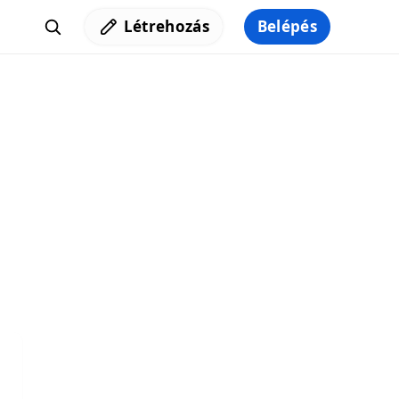
Létrehozás
Belépés
Iratkozz fel a hírlevelünkre,
hogy elküldhessük neked a legjobb