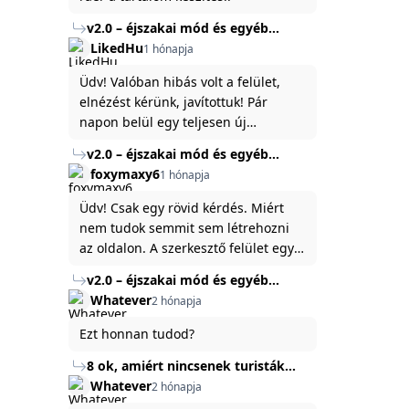
v2.0 – éjszakai mód és egyéb
fejlesztések
LikedHu
1 hónapja
Üdv! Valóban hibás volt a felület,
elnézést kérünk, javítottuk! Pár
napon belül egy teljesen új
platformon fogjuk elindítani a
v2.0 – éjszakai mód és egyéb
weboldal legújabb, 3.0-ás verzióját,
fejlesztések
foxymaxy6
1 hónapja
és vélhetően ez zavart be kicsit.Egy
baráti megjegyzés: ha nem fontos
Üdv! Csak egy rövid kérdés. Miért
és tud várni néhány napot a
nem tudok semmit sem létrehozni
tartalom, amit készíteni
az oldalon. A szerkesztő felület egy
szeretnél, inkább várj néhány napot,
katyvasz ,ahogy nálam megjelenik..
v2.0 – éjszakai mód és egyéb
mert ég és föld lesz a különbség a
Köszönöm ha válaszoltok.
fejlesztések
Whatever
2 hónapja
jelenlegi rendszer és az új között -
legfőképpen egyébként épp
Ezt honnan tudod?
tartalomkészítési szempontból! :)
8 ok, amiért nincsenek turisták
Törökország Fekete-tenger felőli
Whatever
2 hónapja
partján