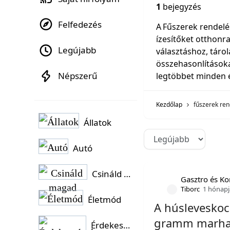
1
bejegyzés
Felfedezés
A Fűszerek rendel
ízesítőket otthonra
Legújabb
választáshoz, tárol
összehasonlításoka
Népszerű
legtöbbet minden é
Kezdőlap
fűszerek re
Állatok
Autó
Csináld magad
Gasztro és K
Tiborc
1 hónapj
Életmód
A húsleveskoc
gramm marhah
Érdekességek