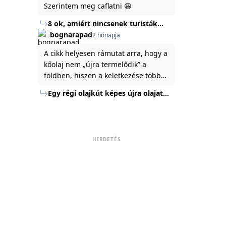
Szerintem meg caflatni 😆
8 ok, amiért nincsenek turisták
Törökország Fekete-tenger felőli
bognarapad
2 hónapja
partján
A cikk helyesen rámutat arra, hogy a
kőolaj nem „újra termelődik” a
földben, hiszen a keletkezése több
millió év alatt zajlik. Az USA
Egy régi olajkút képes újra olajat
Energiaügyi Minisztériuma szerint a
termelni?
kitermelt mennyiség mindössze tíz
százaléka jut a felszínre, a többi a
kőzetben marad. A
HIRDETÉS
nyomáskülönbség kiegyenlítődik,
amikor a kitermelést leállítják, így a
szomszédos rétegek lassan
áramoltatják az olajat a kút felé.
Emellett a hidraulikus
rétegrepesztés és a vízszintes fúrás
új technológiák jelentősen
megnövelték a régi kutak