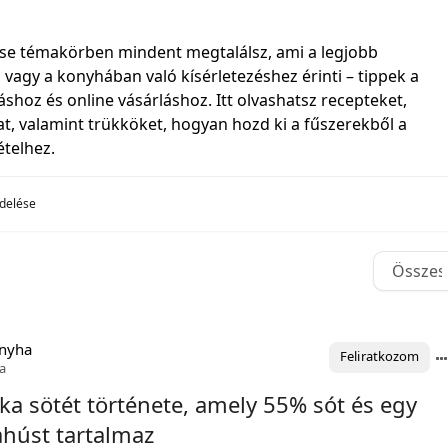
ése témakörben mindent megtalálsz, ami a legjobb
 vagy a konyhában való kísérletezéshez érinti – tippek a
áshoz és online vásárláshoz. Itt olvashatsz recepteket,
t, valamint trükköket, hogyan hozd ki a fűszerekből a
telhez.
ndelése
onyha
Feliratkozom
a
ka sötét története, amely 55% sót és egy
úst tartalmaz