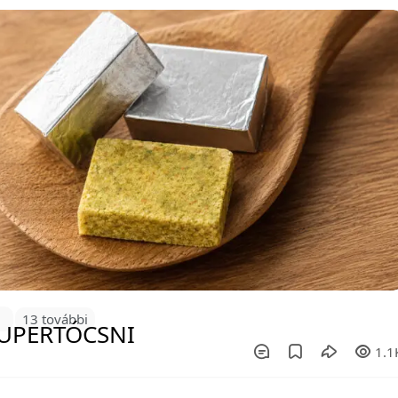
2
13 további
1.1