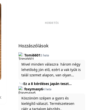
HIRDETÉS
Hozzászólások
Tomi6601
3 hete
Mivel minden válaszra három négy
lehetőség jön elő, ezért a vak tyúk is
talál szemet alapon, van olyan
állítása ami igaznak illik rám.
Ez a 8 kérdéses japán teszt
hibátlanul feltárja az igazságot
foxymaxy6
4 hete
rólad
K
Köszönöm szépen a gyors és
kielégítő választ. Természetesen
ráér a tartalom készítés..