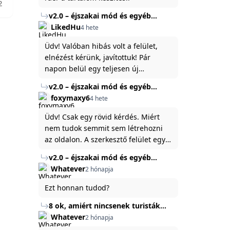
2
v2.0 – éjszakai mód és egyéb
fejlesztések
LikedHu
4 hete
Üdv! Valóban hibás volt a felület,
elnézést kérünk, javítottuk! Pár
napon belül egy teljesen új
platformon fogjuk elindítani a
v2.0 – éjszakai mód és egyéb
weboldal legújabb, 3.0-ás verzióját,
fejlesztések
foxymaxy6
4 hete
és vélhetően ez zavart be kicsit.Egy
baráti megjegyzés: ha nem fontos
Üdv! Csak egy rövid kérdés. Miért
és tud várni néhány napot a
nem tudok semmit sem létrehozni
tartalom, amit készíteni
az oldalon. A szerkesztő felület egy
szeretnél, inkább várj néhány napot,
katyvasz ,ahogy nálam megjelenik..
v2.0 – éjszakai mód és egyéb
mert ég és föld lesz a különbség a
Köszönöm ha válaszoltok.
fejlesztések
Whatever
2 hónapja
jelenlegi rendszer és az új között -
legfőképpen egyébként épp
Ezt honnan tudod?
tartalomkészítési szempontból! :)
8 ok, amiért nincsenek turisták
Törökország Fekete-tenger felőli
Whatever
2 hónapja
partján