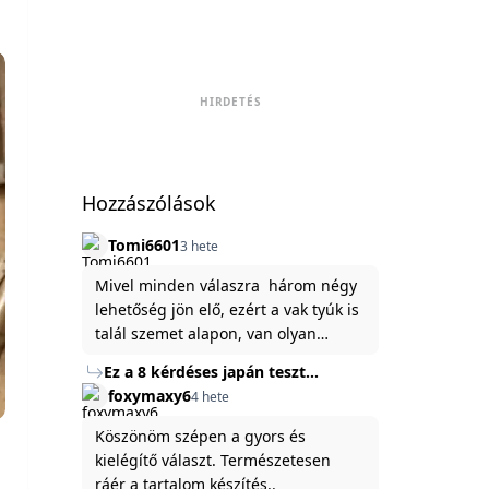
HIRDETÉS
Hozzászólások
Tomi6601
3 hete
Mivel minden válaszra három négy
lehetőség jön elő, ezért a vak tyúk is
talál szemet alapon, van olyan
állítása ami igaznak illik rám.
Ez a 8 kérdéses japán teszt
hibátlanul feltárja az igazságot
foxymaxy6
4 hete
rólad
Köszönöm szépen a gyors és
kielégítő választ. Természetesen
ráér a tartalom készítés..