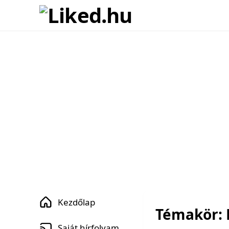
Kezdőlap
Témakör:
Saját hírfolyam