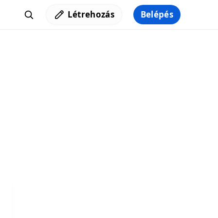
Létrehozás
Belépés
Iratkozz fel a hírlevelünkre,
hogy elküldhessük neked a legjobb