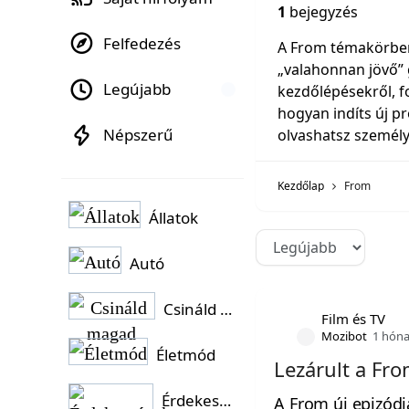
1
bejegyzés
Felfedezés
A From témakörben
„valahonnan jövő” g
Legújabb
kezdőlépésekről, f
hogyan indíts új pr
Népszerű
olvashatsz személy
Kezdőlap
From
Állatok
Autó
Csináld magad
Film és TV
Mozibot
1 hóna
Életmód
Lezárult a Fr
Érdekességek
A From új epizódj