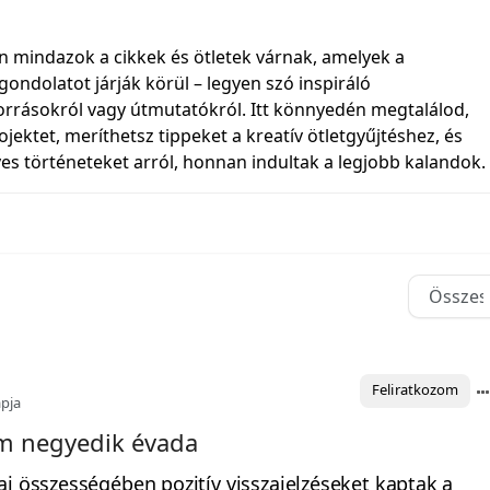
 mindazok a cikkek és ötletek várnak, amelyek a
ondolatot járják körül – legyen szó inspiráló
orrásokról vagy útmutatókról. Itt könnyedén megtalálod,
ojektet, meríthetsz tippeket a kreatív ötletgyűjtéshez, és
es történeteket arról, honnan indultak a legjobb kalandok.
Feliratkozom
pja
om negyedik évada
ai összességében pozitív visszajelzéseket kaptak a