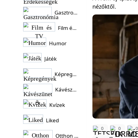
nézőktől.
Gasztronómia
Film és TV
Humor
Játék
Képregények
Kávészünet ☕
Kvízek
Liked
0
0
Otthon és Kert