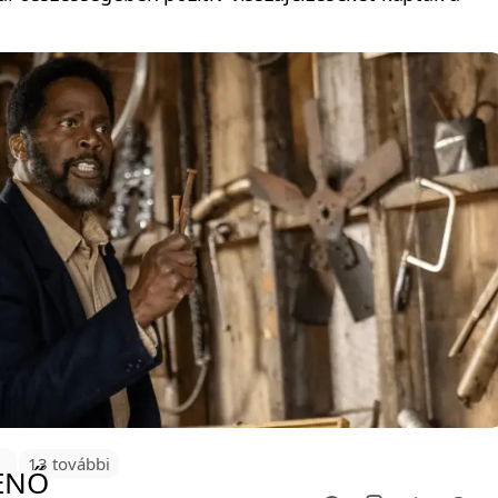
0
13 további