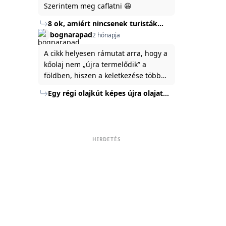
Szerintem meg caflatni 😆
8 ok, amiért nincsenek turisták
Törökország Fekete-tenger felőli
bognarapad
2 hónapja
partján
A cikk helyesen rámutat arra, hogy a
kőolaj nem „újra termelődik” a
földben, hiszen a keletkezése több
millió év alatt zajlik. Az USA
Egy régi olajkút képes újra olajat
Energiaügyi Minisztériuma szerint a
termelni?
kitermelt mennyiség mindössze tíz
százaléka jut a felszínre, a többi a
kőzetben marad. A
HIRDETÉS
nyomáskülönbség kiegyenlítődik,
amikor a kitermelést leállítják, így a
szomszédos rétegek lassan
áramoltatják az olajat a kút felé.
Emellett a hidraulikus
rétegrepesztés és a vízszintes fúrás
új technológiák jelentősen
megnövelték a régi kutak