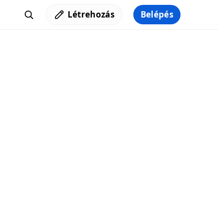
Létrehozás
Belépés
Iratkozz fel a hírlevelünkre,
hogy elküldhessük neked a legjobb