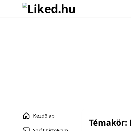
Kezdőlap
Témakör: 
Saját hírfolyam