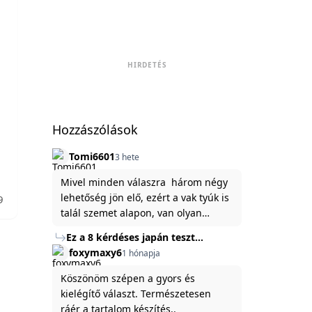
t
HIRDETÉS
Hozzászólások
Tomi6601
3 hete
Mivel minden válaszra három négy
lehetőség jön elő, ezért a vak tyúk is
9
talál szemet alapon, van olyan
állítása ami igaznak illik rám.
Ez a 8 kérdéses japán teszt
hibátlanul feltárja az igazságot
foxymaxy6
1 hónapja
rólad
Köszönöm szépen a gyors és
kielégítő választ. Természetesen
ráér a tartalom készítés..