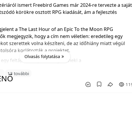
ériáról ismert Freebird Games már 2024-re tervezte a sajá
szódó körökre osztott RPG kiadását, ám a fejlesztés
gjelent a The Last Hour of an Epic To the Moon RPG
ztők megjegyzik, hogy a cím nem véletlen: eredetileg egy
kot szerettek volna készíteni, de az időhiány miatt végül
utolsóra korlátozták a projektet.
Olvasás folytatása
 egy feltápolt csapattal vághat neki a
0
13 további
11