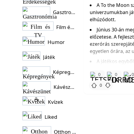
A To the Moon sz
Gasztronómia
univerzumukban ját
elhúzódott.
Film és TV
Június 30-án me
előzetese. A fejles
Humor
ezerórás szerepjáté
egyetlen órára, az 
Játék
A játékos egyből
Képregények
0
0
0
Kávészünet ☕
Kvízek
Liked
Otthon és Kert