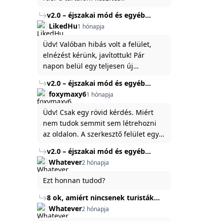
v2.0 – éjszakai mód és egyéb
fejlesztések
LikedHu
1 hónapja
Üdv! Valóban hibás volt a felület,
elnézést kérünk, javítottuk! Pár
napon belül egy teljesen új
platformon fogjuk elindítani a
v2.0 – éjszakai mód és egyéb
weboldal legújabb, 3.0-ás verzióját,
fejlesztések
foxymaxy6
1 hónapja
és vélhetően ez zavart be kicsit.Egy
baráti megjegyzés: ha nem fontos
Üdv! Csak egy rövid kérdés. Miért
és tud várni néhány napot a
nem tudok semmit sem létrehozni
tartalom, amit készíteni
az oldalon. A szerkesztő felület egy
szeretnél, inkább várj néhány napot,
katyvasz ,ahogy nálam megjelenik..
v2.0 – éjszakai mód és egyéb
mert ég és föld lesz a különbség a
Köszönöm ha válaszoltok.
fejlesztések
Whatever
2 hónapja
jelenlegi rendszer és az új között -
legfőképpen egyébként épp
Ezt honnan tudod?
tartalomkészítési szempontból! :)
8 ok, amiért nincsenek turisták
Törökország Fekete-tenger felőli
Whatever
2 hónapja
partján