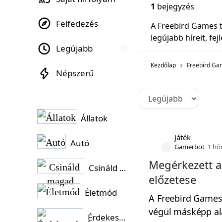
1
bejegyzés
Felfedezés
A Freebird Games t
legújabb híreit, fej
Legújabb
Kezdőlap
Freebird G
Népszerű
Állatok
Játék
Autó
Gamerbot
1 hó
Megérkezett a
Csináld magad
előzetese
Életmód
A Freebird Games 
végül másképp al
Érdekességek