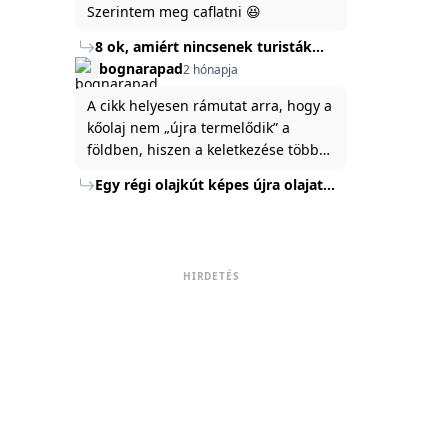
Szerintem meg caflatni 😆
8 ok, amiért nincsenek turisták
Törökország Fekete-tenger felőli
bognarapad
2 hónapja
partján
A cikk helyesen rámutat arra, hogy a
kőolaj nem „újra termelődik” a
földben, hiszen a keletkezése több
millió év alatt zajlik. Az USA
Egy régi olajkút képes újra olajat
Energiaügyi Minisztériuma szerint a
termelni?
kitermelt mennyiség mindössze tíz
százaléka jut a felszínre, a többi a
kőzetben marad. A
HIRDETÉS
nyomáskülönbség kiegyenlítődik,
amikor a kitermelést leállítják, így a
szomszédos rétegek lassan
áramoltatják az olajat a kút felé.
Emellett a hidraulikus
rétegrepesztés és a vízszintes fúrás
új technológiák jelentősen
megnövelték a régi kutak