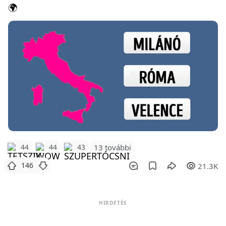
🌍
44
44
43
13 további
146
21.3K
HIRDETÉS