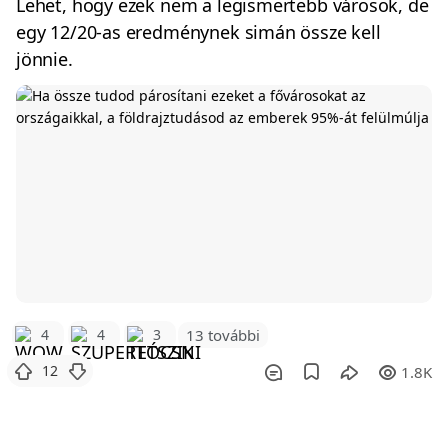
Lehet, hogy ezek nem a legismertebb városok, de
egy 12/20-as eredménynek simán össze kell
jönnie.
4
4
3
13 további
12
1.8K