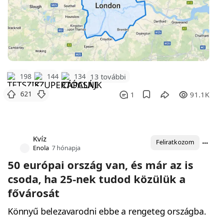
198
144
134
13 további
621
1
91.1K
Kvíz
Feliratkozom
Enola
7 hónapja
50 európai ország van, és már az is
csoda, ha 25-nek tudod közülük a
fővárosát
Könnyű belezavarodni ebbe a rengeteg országba.