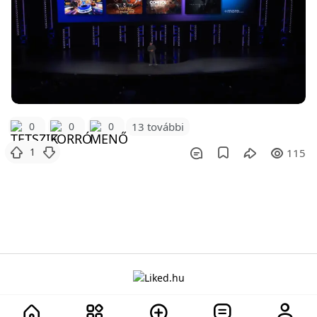
0
0
0
13 további
1
115
A projektről
Adatvédelem
Szabályzat