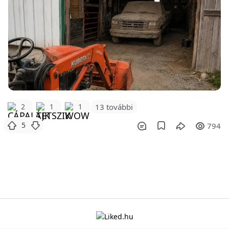
2
1
1
13 további
5
794