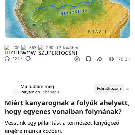
400
363
290
13 további
1217
178.2K
Ma tudtam meg
Feliratkozom
Petyamigo
2 hónapja
Miért kanyarognak a folyók ahelyett,
hogy egyenes vonalban folynának?
Vessünk egy pillantást a természet lenyűgöző
erejére munka közben.