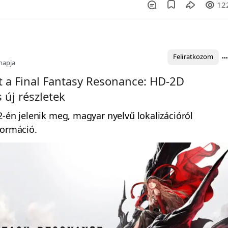
12
Feliratkozom
napja
 a Final Fantasy Resonance: HD-2D
s új részletek
2-én jelenik meg, magyar nyelvű lokalizációról
formáció.