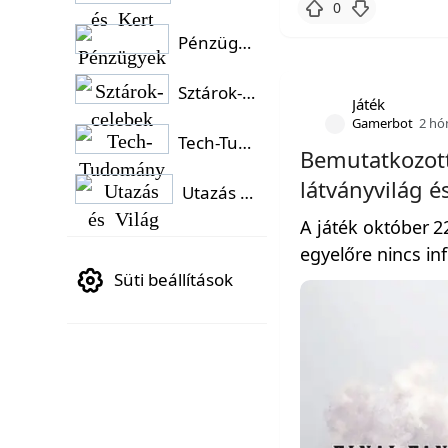
0
Pénzügyek
Sztárok-celebek
Játék
Gamerbot
2 hó
Tech-Tudomány
Bemutatkozott
látványvilág é
Utazás és Világ
A játék október 2
egyelőre nincs in
Süti beállítások