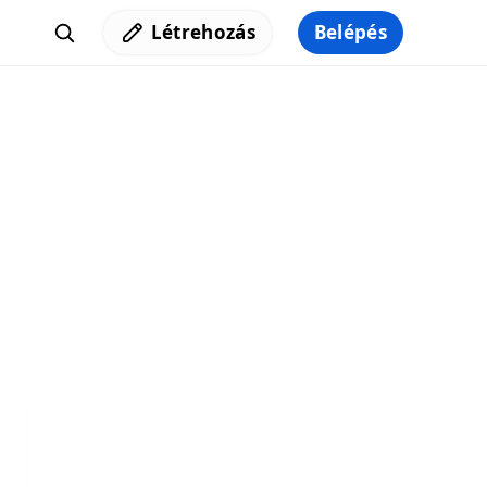
Létrehozás
Belépés
Iratkozz fel a hírlevelünkre,
hogy elküldhessük neked a legjobb