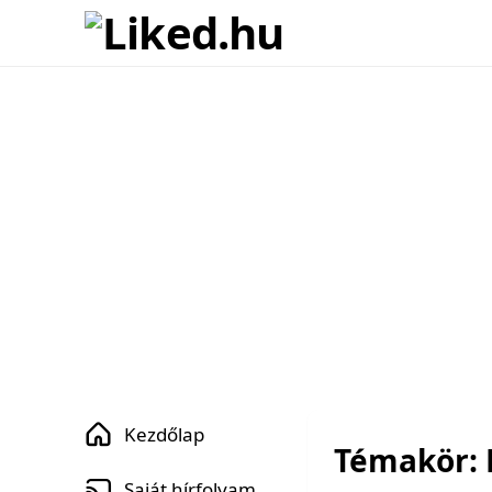
Kezdőlap
Témakör: 
Saját hírfolyam