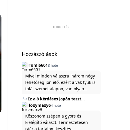
.
HIRDETÉS
Hozzászólások
Tomi6601
3 hete
Mivel minden válaszra három négy
lehetőség jön elő, ezért a vak tyúk is
talál szemet alapon, van olyan
állítása ami igaznak illik rám.
Ez a 8 kérdéses japán teszt
hibátlanul feltárja az igazságot
foxymaxy6
4 hete
rólad
Köszönöm szépen a gyors és
kielégítő választ. Természetesen
ráér a tartalom készítés..