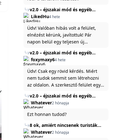
2
v2.0 – éjszakai mód és egyéb
fejlesztések
LikedHu
4 hete
Üdv! Valóban hibás volt a felület,
elnézést kérünk, javítottuk! Pár
napon belül egy teljesen új
platformon fogjuk elindítani a
v2.0 – éjszakai mód és egyéb
weboldal legújabb, 3.0-ás verzióját,
fejlesztések
foxymaxy6
4 hete
és vélhetően ez zavart be kicsit.Egy
baráti megjegyzés: ha nem fontos
Üdv! Csak egy rövid kérdés. Miért
és tud várni néhány napot a
nem tudok semmit sem létrehozni
tartalom, amit készíteni
az oldalon. A szerkesztő felület egy
szeretnél, inkább várj néhány napot,
katyvasz ,ahogy nálam megjelenik..
v2.0 – éjszakai mód és egyéb
mert ég és föld lesz a különbség a
Köszönöm ha válaszoltok.
fejlesztések
Whatever
2 hónapja
jelenlegi rendszer és az új között -
legfőképpen egyébként épp
Ezt honnan tudod?
tartalomkészítési szempontból! :)
8 ok, amiért nincsenek turisták
Törökország Fekete-tenger felőli
Whatever
2 hónapja
partján