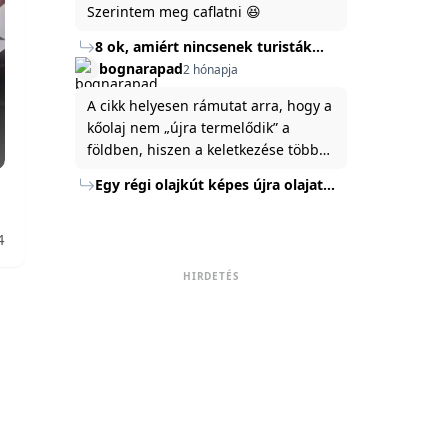
Szerintem meg caflatni 😆
8 ok, amiért nincsenek turisták
Törökország Fekete-tenger felőli
bognarapad
2 hónapja
partján
A cikk helyesen rámutat arra, hogy a
kőolaj nem „újra termelődik” a
földben, hiszen a keletkezése több
millió év alatt zajlik. Az USA
Egy régi olajkút képes újra olajat
Energiaügyi Minisztériuma szerint a
termelni?
kitermelt mennyiség mindössze tíz
százaléka jut a felszínre, a többi a
4
kőzetben marad. A
HIRDETÉS
nyomáskülönbség kiegyenlítődik,
amikor a kitermelést leállítják, így a
szomszédos rétegek lassan
áramoltatják az olajat a kút felé.
Emellett a hidraulikus
rétegrepesztés és a vízszintes fúrás
új technológiák jelentősen
megnövelték a régi kutak