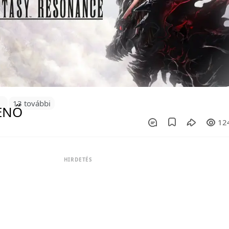
0
13 további
12
HIRDETÉS