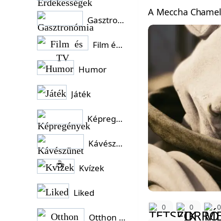
A Meccha Chameleo
Gasztronómia
Film és TV
Humor
Játék
Képregények
Kávészünet ☕
Kvízek
Liked
0
0
Otthon és Kert