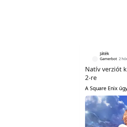
Játék
Gamerbot
2 hó
Natív verziót 
2-re
A Square Enix úgy