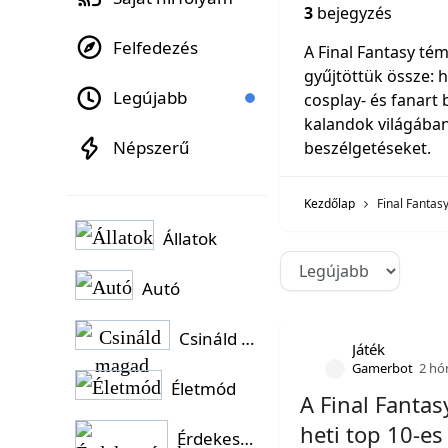
3
bejegyzés
Felfedezés
A Final Fantasy t
gyűjtöttük össze: h
Legújabb
cosplay- és fanart
kalandok világában
Népszerű
beszélgetéseket.
Kezdőlap
Final Fantas
Állatok
Autó
Csináld magad
Játék
Gamerbot
2 hó
Életmód
A Final Fantas
heti top 10-es 
Érdekességek