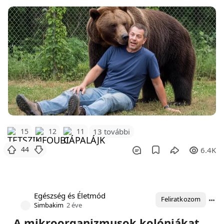
15
12
11
13 további
44
6.4K
Egészség és Életmód
Feliratkozom
Simbakim
2 éve
„A mikroorganizmusok kolóniákat