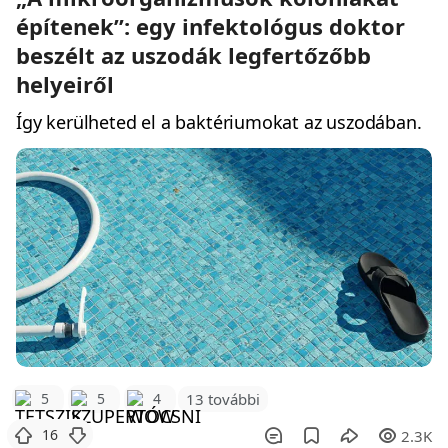
építenek”: egy infektológus doktor
beszélt az uszodák legfertőzőbb
helyeiről
Így kerülheted el a baktériumokat az uszodában.
5
5
4
13 további
16
2.3K