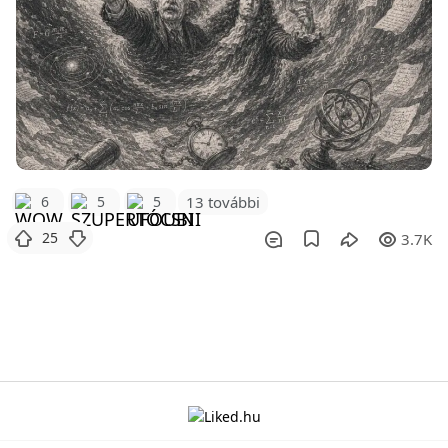
6
5
5
13 további
25
3.7K