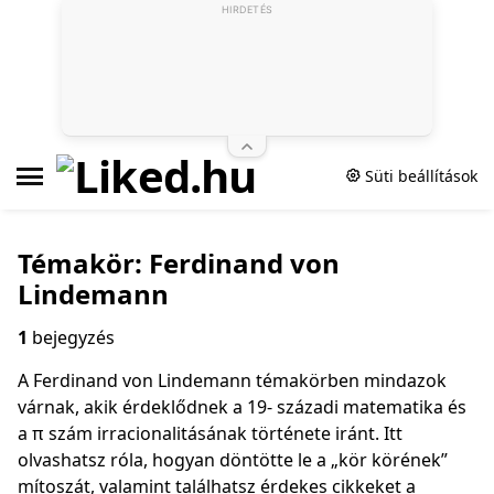
HIRDETÉS
Süti beállítások
Témakör: Ferdinand von
Lindemann
1
bejegyzés
A Ferdinand von Lindemann témakörben mindazok
várnak, akik érdeklődnek a 19‑ századi matematika és
a π szám irracionalitásának története iránt. Itt
olvashatsz róla, hogyan döntötte le a „kör körének”
mítoszát, valamint találhatsz érdekes cikkeket a