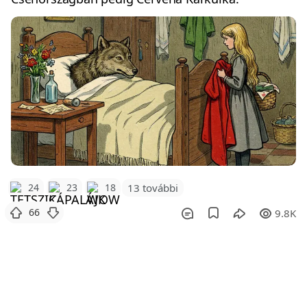
24
23
18
13 további
66
9.8K