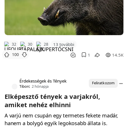
32
30
28
13 további
100
1
14.5K
Érdekességek és Tények
Feliratkozom
Tiborc
2 hónapja
Elképesztő tények a varjakról,
amiket nehéz elhinni
A varjú nem csupán egy termetes fekete madár,
hanem a bolygó egyik legokosabb állata is.