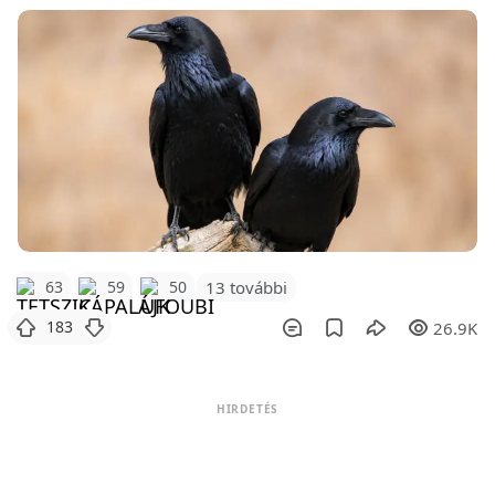
63
59
50
13 további
183
26.9K
HIRDETÉS