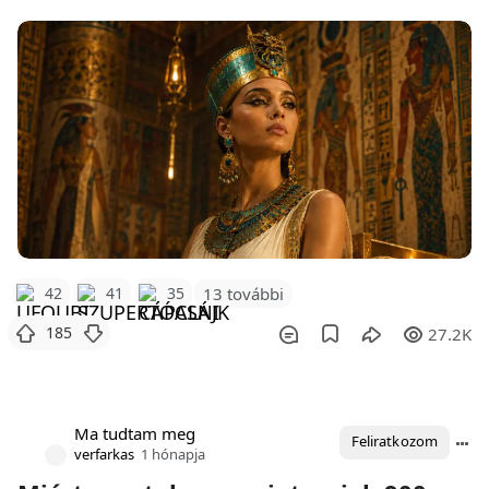
42
41
35
13 további
185
27.2K
Ma tudtam meg
Feliratkozom
verfarkas
1 hónapja