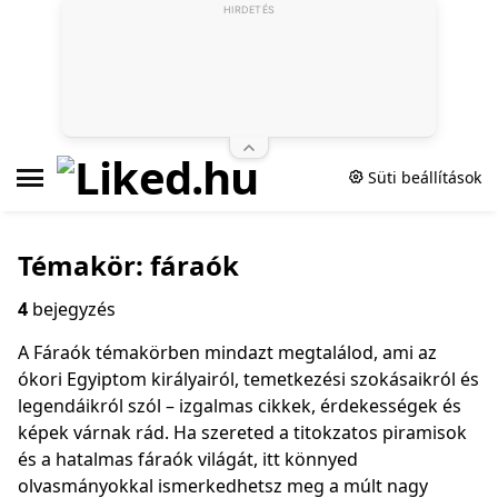
HIRDETÉS
Süti beállítások
Témakör: fáraók
4
bejegyzés
A Fáraók témakörben mindazt megtalálod, ami az
ókori Egyiptom királyairól, temetkezési szokásaikról és
legendáikról szól – izgalmas cikkek, érdekességek és
képek várnak rád. Ha szereted a titokzatos piramisok
és a hatalmas fáraók világát, itt könnyed
olvasmányokkal ismerkedhetsz meg a múlt nagy