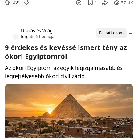
391
1
57.4K
Utazás és Világ
Feliratkozom
forgats
5 hónapja
9 érdekes és kevéssé ismert tény az
ókori Egyiptomról
Az ókori Egyiptom az egyik legizgalmasabb és
legrejtélyesebb ókori civilizáció.