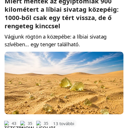
Miért mentek az egyiptomiak 900
kilométert a líbiai sivatag közepéig:
1000-ből csak egy tért vissza, de ő
rengeteg kinccsel
Vágjunk rögtön a közepébe: a líbiai sivatag
szívében... egy tenger található.
43
35
35
13 további