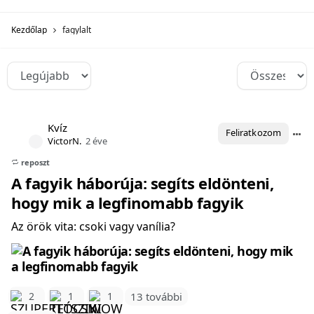
Kezdőlap
fagylalt
Kvíz
Feliratkozom
VictorN.
2 éve
reposzt
A fagyik háborúja: segíts eldönteni,
hogy mik a legfinomabb fagyik
Az örök vita: csoki vagy vanília?
2
1
1
13 további