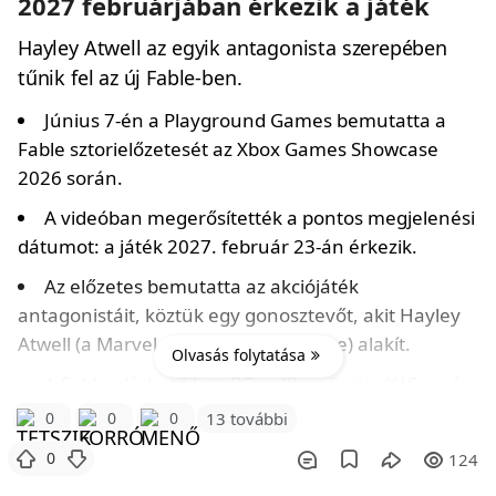
2027 februárjában érkezik a játék
Hayley Atwell az egyik antagonista szerepében
tűnik fel az új Fable-ben.
Június 7-én a Playground Games bemutatta a
Fable sztorielőzetesét az Xbox Games Showcase
2026 során.
A videóban megerősítették a pontos megjelenési
dátumot: a játék 2027. február 23-án érkezik.
Az előzetes bemutatta az akciójáték
antagonistáit, köztük egy gonosztevőt, akit Hayley
Atwell (a Marvel-filmek Peggy Cartere) alakít.
Olvasás folytatása
A Fable elérhető lesz PC-n, Xbox Series X|S-en és
PS5-ön.
0
0
0
13 további
A játék már megtalálható a Steamen, ahol a
0
124
standard kiadás 70 dollárért (kb. 25 900 Ft)