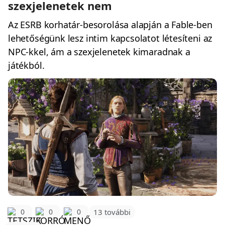
szexjelenetek nem
Az ESRB korhatár-besorolása alapján a Fable-ben
lehetőségünk lesz intim kapcsolatot létesíteni az
NPC-kkel, ám a szexjelenetek kimaradnak a
játékból.
0
0
0
13 további