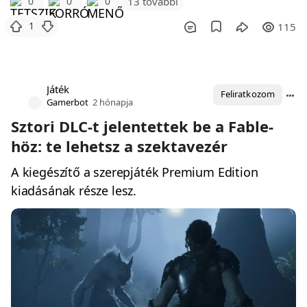
0
0
0
13 további
1
115
Játék
Feliratkozom
Gamerbot
2 hónapja
Sztori DLC-t jelentettek be a Fable-
höz: te lehetsz a szektavezér
A kiegészítő a szerepjáték Premium Edition
kiadásának része lesz.