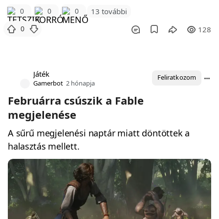
0
0
0
13 további
0
128
Játék
Feliratkozom
Gamerbot
2 hónapja
Februárra csúszik a Fable
megjelenése
A sűrű megjelenési naptár miatt döntöttek a
halasztás mellett.