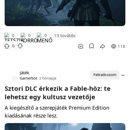
0
0
0
13 további
0
118
Játék
Feliratkozom
Gamerbot
2 hónapja
Sztori DLC érkezik a Fable-höz: te
lehetsz egy kultusz vezetője
A kiegészítő a szerepjáték Premium Edition
kiadásának része lesz.