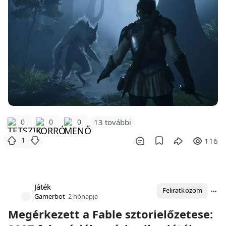
0
0
0
13 további
1
116
Játék
Feliratkozom
Gamerbot
2 hónapja
Megérkezett a Fable sztorielőzetese: