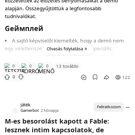
közzétették az előzetes benyomásaikat a demó
alapján. Összegyűjtöttük a legfontosabb
tudnivalókat.
Gеймплей
A sajtó képviselői kiemelték, hogy a demó nem
egy véletlenszerű build, hanem egy speciális,
Olvasás folytatása
szkriptelt verzió, amely nem a történetre vagy a
harcrendszerre, hanem a Fable szociális
0
0
0
13 további
aspektusaira fókuszál.
0
122
A videóban látható, ahogy a főhős megérkezik
Silverbrook falujába, ahol egy
Játék
Feliratkozom
Gamerbot
2 hónapja
M-es besorolást kapott a Fable:
lesznek intim kapcsolatok, de