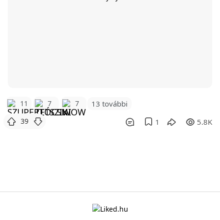
11
7
7
13 további
39
1
5.8K