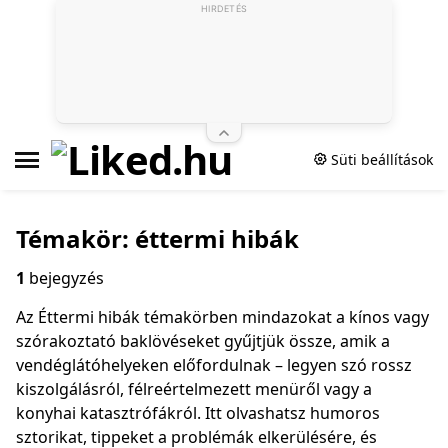
HIRDETÉS
Süti beállítások
Témakör: éttermi hibák
1
bejegyzés
Az Éttermi hibák témakörben mindazokat a kínos vagy
szórakoztató baklövéseket gyűjtjük össze, amik a
vendéglátóhelyeken előfordulnak – legyen szó rossz
kiszolgálásról, félreértelmezett menüről vagy a
konyhai katasztrófákról. Itt olvashatsz humoros
sztorikat, tippeket a problémák elkerülésére, és