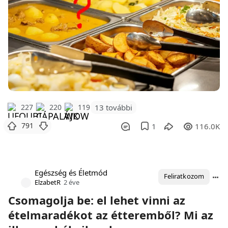
227
220
119
13 további
791
1
116.0K
Egészség és Életmód
Feliratkozom
ElzabetR
2 éve
Csomagolja be: el lehet vinni az
ételmaradékot az étteremből? Mi az