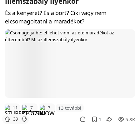
illemszabály ilyenkor
És a kenyeret? És a bort? Ciki vagy nem
elcsomagoltatni a maradékot?
11
7
7
13 további
39
1
5.8K