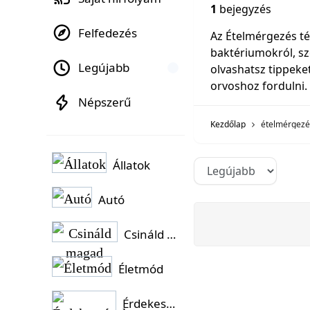
1
bejegyzés
Felfedezés
Az Ételmérgezés t
baktériumokról, sze
Legújabb
olvashatsz tippeke
orvoshoz fordulni.
Népszerű
Kezdőlap
ételmérgezé
Állatok
Autó
Csináld magad
Életmód
Érdekességek