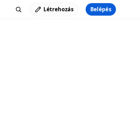
Létrehozás
Belépés
Iratkozz fel a hírlevelünkre,
hogy elküldhessük neked a legjobb