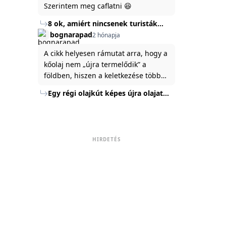
Szerintem meg caflatni 😆
8 ok, amiért nincsenek turisták
Törökország Fekete-tenger felőli
bognarapad
2 hónapja
partján
A cikk helyesen rámutat arra, hogy a
kőolaj nem „újra termelődik” a
földben, hiszen a keletkezése több
millió év alatt zajlik. Az USA
Egy régi olajkút képes újra olajat
Energiaügyi Minisztériuma szerint a
termelni?
kitermelt mennyiség mindössze tíz
százaléka jut a felszínre, a többi a
kőzetben marad. A
HIRDETÉS
nyomáskülönbség kiegyenlítődik,
amikor a kitermelést leállítják, így a
szomszédos rétegek lassan
áramoltatják az olajat a kút felé.
Emellett a hidraulikus
rétegrepesztés és a vízszintes fúrás
új technológiák jelentősen
megnövelték a régi kutak