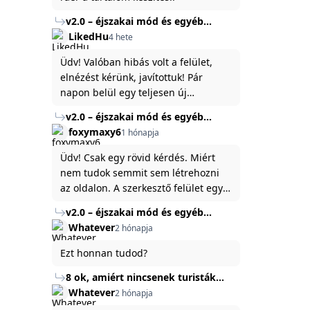
v2.0 – éjszakai mód és egyéb
fejlesztések
LikedHu
4 hete
Üdv! Valóban hibás volt a felület,
elnézést kérünk, javítottuk! Pár
napon belül egy teljesen új
platformon fogjuk elindítani a
v2.0 – éjszakai mód és egyéb
weboldal legújabb, 3.0-ás verzióját,
fejlesztések
foxymaxy6
1 hónapja
és vélhetően ez zavart be kicsit.Egy
baráti megjegyzés: ha nem fontos
Üdv! Csak egy rövid kérdés. Miért
és tud várni néhány napot a
nem tudok semmit sem létrehozni
tartalom, amit készíteni
az oldalon. A szerkesztő felület egy
szeretnél, inkább várj néhány napot,
katyvasz ,ahogy nálam megjelenik..
v2.0 – éjszakai mód és egyéb
mert ég és föld lesz a különbség a
Köszönöm ha válaszoltok.
fejlesztések
Whatever
2 hónapja
jelenlegi rendszer és az új között -
legfőképpen egyébként épp
Ezt honnan tudod?
tartalomkészítési szempontból! :)
8 ok, amiért nincsenek turisták
Törökország Fekete-tenger felőli
Whatever
2 hónapja
partján