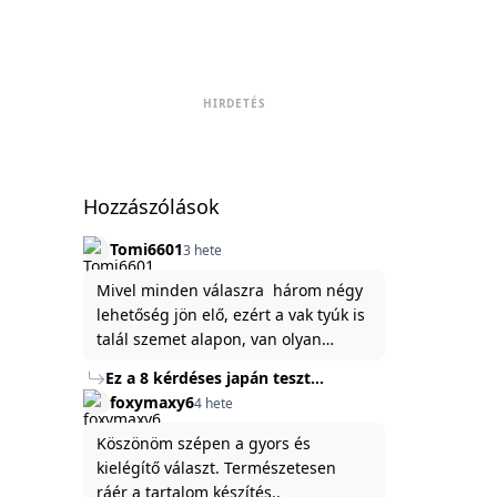
HIRDETÉS
Hozzászólások
Tomi6601
3 hete
Mivel minden válaszra három négy
lehetőség jön elő, ezért a vak tyúk is
talál szemet alapon, van olyan
állítása ami igaznak illik rám.
Ez a 8 kérdéses japán teszt
hibátlanul feltárja az igazságot
foxymaxy6
4 hete
rólad
Köszönöm szépen a gyors és
kielégítő választ. Természetesen
ráér a tartalom készítés..