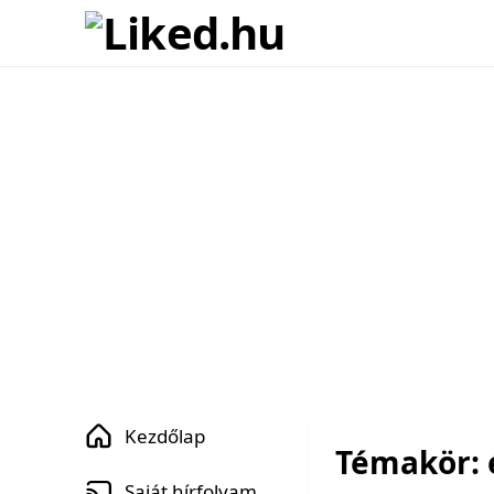
Kezdőlap
Témakör: 
Saját hírfolyam