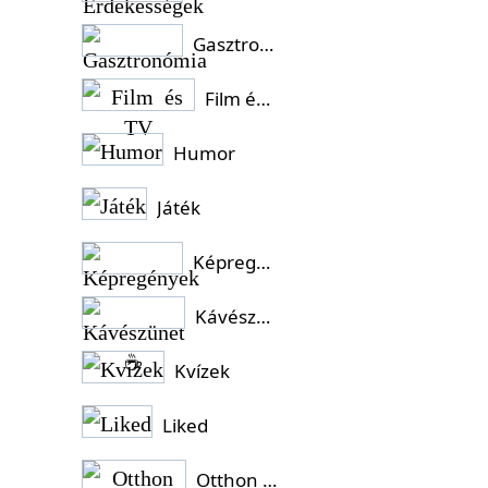
Gasztronómia
Film és TV
Humor
Játék
Képregények
Kávészünet ☕
Kvízek
Liked
Otthon és Kert