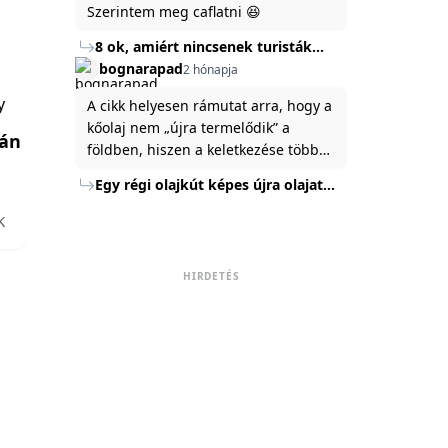
Szerintem meg caflatni 😆
8 ok, amiért nincsenek turisták
Törökország Fekete-tenger felőli
bognarapad
2 hónapja
partján
y
A cikk helyesen rámutat arra, hogy a
kőolaj nem „újra termelődik” a
földben, hiszen a keletkezése több
millió év alatt zajlik. Az USA
Egy régi olajkút képes újra olajat
Energiaügyi Minisztériuma szerint a
termelni?
kitermelt mennyiség mindössze tíz
K
százaléka jut a felszínre, a többi a
kőzetben marad. A
HIRDETÉS
nyomáskülönbség kiegyenlítődik,
amikor a kitermelést leállítják, így a
szomszédos rétegek lassan
áramoltatják az olajat a kút felé.
Emellett a hidraulikus
rétegrepesztés és a vízszintes fúrás
új technológiák jelentősen
megnövelték a régi kutak