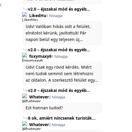
K
v2.0 – éjszakai mód és egyéb
fejlesztések
LikedHu
1 hónapja
Üdv! Valóban hibás volt a felület,
elnézést kérünk, javítottuk! Pár
napon belül egy teljesen új
platformon fogjuk elindítani a
v2.0 – éjszakai mód és egyéb
weboldal legújabb, 3.0-ás verzióját,
fejlesztések
foxymaxy6
1 hónapja
és vélhetően ez zavart be kicsit.Egy
baráti megjegyzés: ha nem fontos
Üdv! Csak egy rövid kérdés. Miért
és tud várni néhány napot a
nem tudok semmit sem létrehozni
tartalom, amit készíteni
az oldalon. A szerkesztő felület egy
szeretnél, inkább várj néhány napot,
katyvasz ,ahogy nálam megjelenik..
v2.0 – éjszakai mód és egyéb
mert ég és föld lesz a különbség a
Köszönöm ha válaszoltok.
fejlesztések
Whatever
2 hónapja
jelenlegi rendszer és az új között -
legfőképpen egyébként épp
Ezt honnan tudod?
tartalomkészítési szempontból! :)
8 ok, amiért nincsenek turisták
Törökország Fekete-tenger felőli
Whatever
2 hónapja
partján