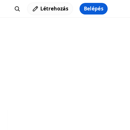
Létrehozás
Belépés
Iratkozz fel a hírlevelünkre,
hogy elküldhessük neked a legjobb