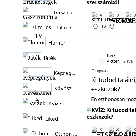
Gasztronómia
4
3
13
Film és TV
Humor
Kvíz
Játék
VictorN.
2 éve
reposzt
Képregények
Ki tudod találn
eszközök?
Kávészünet ☕
Én otthonosan moz
Kvízek
Liked
3
3
Otthon és Kert