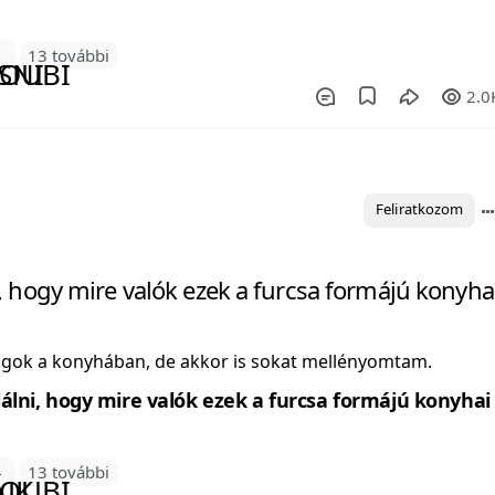
3
13 további
2.0
Feliratkozom
i, hogy mire valók ezek a furcsa formájú konyha
gok a konyhában, de akkor is sokat mellényomtam.
3
13 további