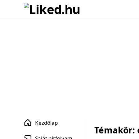
Kezdőlap
Témakör: 
Saját hírfolyam