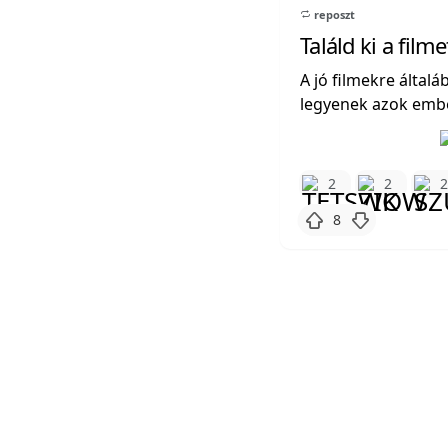
reposzt
Találd ki a film
A jó filmekre által
legyenek azok embere
2
2
8