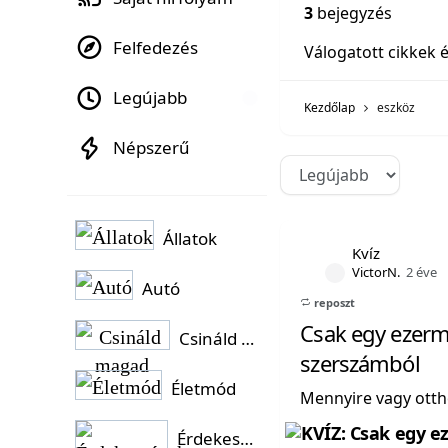
3
bejegyzés
Felfedezés
Válogatott cikkek 
Legújabb
Kezdőlap
eszköz
Népszerű
Állatok
Kvíz
VictorN.
2 éve
Autó
reposzt
Csak egy ezerme
Csináld magad
szerszámból
Életmód
Mennyire vagy otth
Érdekességek