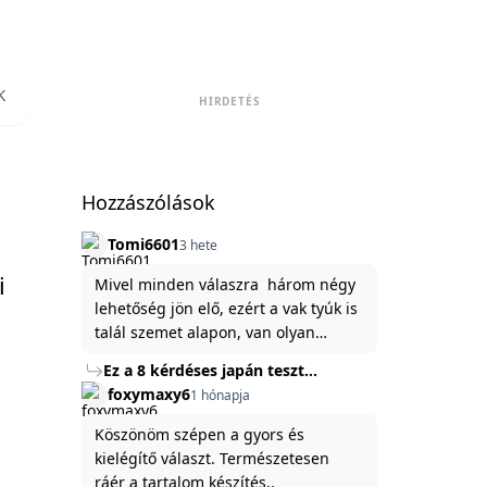
K
HIRDETÉS
Hozzászólások
Tomi6601
3 hete
i
Mivel minden válaszra három négy
lehetőség jön elő, ezért a vak tyúk is
talál szemet alapon, van olyan
állítása ami igaznak illik rám.
Ez a 8 kérdéses japán teszt
hibátlanul feltárja az igazságot
foxymaxy6
1 hónapja
rólad
Köszönöm szépen a gyors és
kielégítő választ. Természetesen
ráér a tartalom készítés..