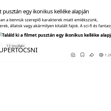
et pusztán egy ikonikus kelléke alapján
ában a bennük szereplő karakterek miatt emlékszünk,
k, állatok vagy akármilyen kitalált fajok. A sci-fi és fantas
2
13 további
1.2