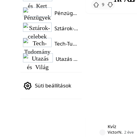
9
Pénzügyek
Sztárok-celebek
Tech-Tudomány
Utazás és Világ
Süti beállítások
Kvíz
VictorN.
2 éve