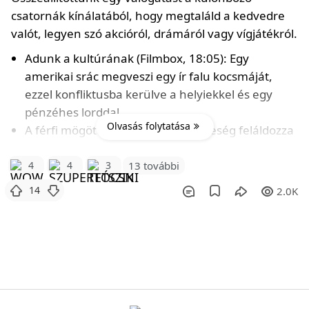
csatornák kínálatából, hogy megtaláld a kedvedre
valót, legyen szó akcióról, drámáról vagy vígjátékról.
Adunk a kultúrának (Filmbox, 18:05): Egy
amerikai srác megveszi egy ír falu kocsmáját,
ezzel konfliktusba kerülve a helyiekkel és egy
pénzéhes lorddal.
Olvasás folytatása
A férfi mögött (TV4, 18:10): Egy feleség feláldozza
álmait férje irodalmi karrierjéért, de a Nobel-díj
átadó előestéjén eléri a töréspontot.
4
4
3
13 további
Londoni
14
2.0K