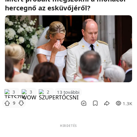
hercegnő az esküvőjéről?
3
3
2
13 további
9
1.3K
HIRDETÉS