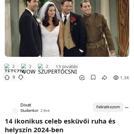
2
2
2
13 további
9
1.3K
Divat
Feliratkozom
Sludenkor
2 éve
14 ikonikus celeb esküvői ruha és
helyszín 2024-ben