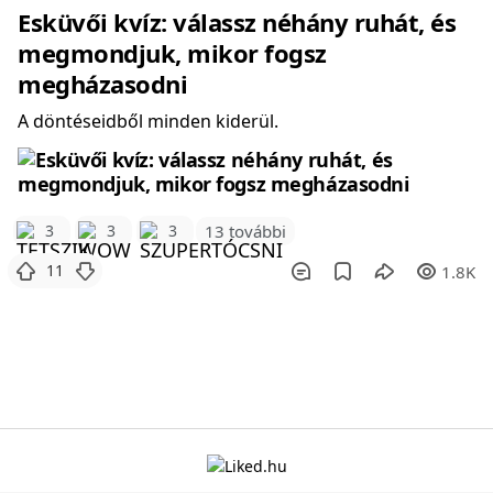
Esküvői kvíz: válassz néhány ruhát, és
megmondjuk, mikor fogsz
megházasodni
A döntéseidből minden kiderül.
3
3
3
13 további
11
1.8K