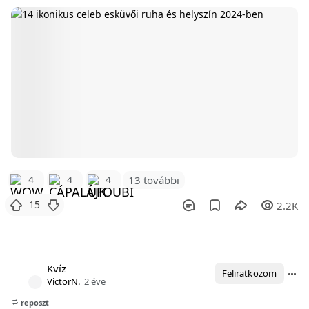
4
4
4
13 további
15
2.2K
Kvíz
Feliratkozom
VictorN.
2 éve
reposzt