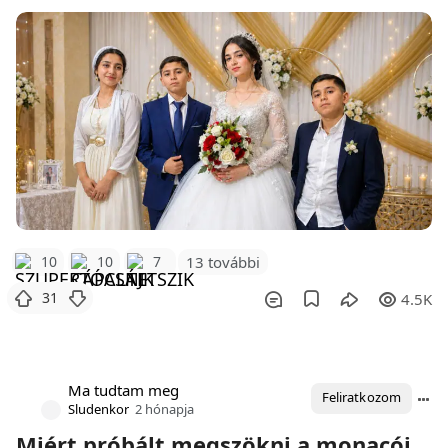
10
10
7
13 további
31
4.5K
Ma tudtam meg
Feliratkozom
Sludenkor
2 hónapja
Miért próbált megszökni a monacói