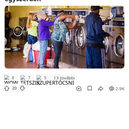
8
7
5
13 további
20
2.9K