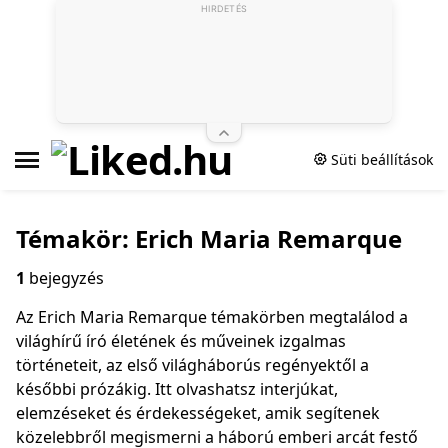
HIRDETÉS
Süti beállítások
Témakör: Erich Maria Remarque
1
bejegyzés
Az Erich Maria Remarque témakörben megtalálod a
világhírű író életének és műveinek izgalmas
történeteit, az első világháborús regényektől a
későbbi prózákig. Itt olvashatsz interjúkat,
elemzéseket és érdekességeket, amik segítenek
közelebbről megismerni a háború emberi arcát festő