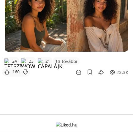
24
23
21
13 további
160
23.3K