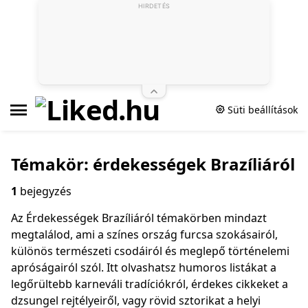
HIRDETÉS
Süti beállítások
Témakör: érdekességek Brazíliáról
1
bejegyzés
Az Érdekességek Brazíliáról témakörben mindazt
megtalálod, ami a színes ország furcsa szokásairól,
különös természeti csodáiról és meglepő történelemi
apróságairól szól. Itt olvashatsz humoros listákat a
legőrültebb karneváli tradíciókról, érdekes cikkeket a
dzsungel rejtélyeiről, vagy rövid sztorikat a helyi