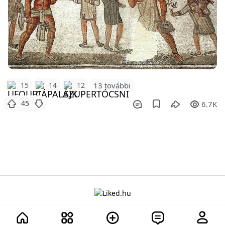
15
14
12
13 további
45
6.7K
A projektről
Adatvédelem
Szabályzat