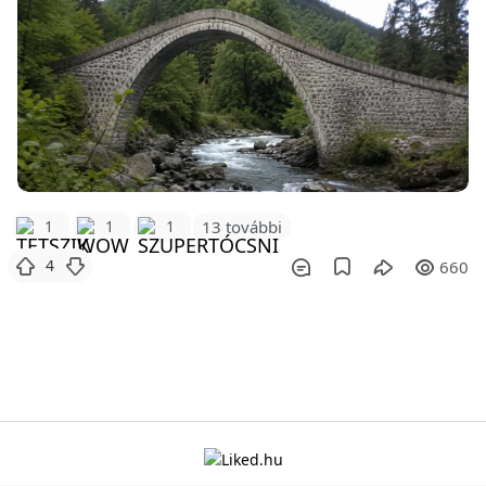
1
1
1
13 további
4
660