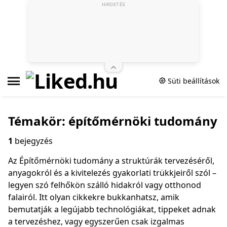
HIRDETÉS
Süti beállítások
Témakör: építőmérnöki tudomány
1
bejegyzés
Az Építőmérnöki tudomány a struktúrák tervezéséről,
anyagokról és a kivitelezés gyakorlati trükkjeiről szól –
legyen szó felhőkön szálló hidakról vagy otthonod
falairól. Itt olyan cikkekre bukkanhatsz, amik
bemutatják a legújabb technológiákat, tippeket adnak
a tervezéshez, vagy egyszerűen csak izgalmas