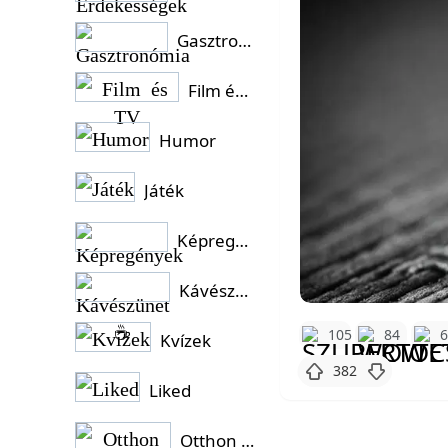
Gasztronómia
Film és TV
Humor
Játék
Képregények
Kávészünet ☕
105
84
Kvízek
382
Liked
Otthon és Kert