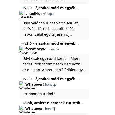
v2.0 – éjszakai mód és egyéb
fejlesztések
LikedHu
1 hónapja
Üdv! Valóban hibás volt a felület,
elnézést kérünk, javítottuk! Pár
napon belül egy teljesen új
platformon fogjuk elindítani a
v2.0 – éjszakai mód és egyéb
weboldal legújabb, 3.0-ás verzióját,
fejlesztések
foxymaxy6
1 hónapja
és vélhetően ez zavart be kicsit.Egy
baráti megjegyzés: ha nem fontos
Üdv! Csak egy rövid kérdés. Miért
és tud várni néhány napot a
nem tudok semmit sem létrehozni
tartalom, amit készíteni
az oldalon. A szerkesztő felület egy
szeretnél, inkább várj néhány napot,
katyvasz ,ahogy nálam megjelenik..
v2.0 – éjszakai mód és egyéb
mert ég és föld lesz a különbség a
Köszönöm ha válaszoltok.
fejlesztések
Whatever
2 hónapja
jelenlegi rendszer és az új között -
legfőképpen egyébként épp
Ezt honnan tudod?
tartalomkészítési szempontból! :)
8 ok, amiért nincsenek turisták
Törökország Fekete-tenger felőli
Whatever
2 hónapja
partján