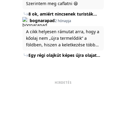
Szerintem meg caflatni 😆
8 ok, amiért nincsenek turisták
Törökország Fekete-tenger felőli
bognarapad
2 hónapja
partján
A cikk helyesen rámutat arra, hogy a
kőolaj nem „újra termelődik” a
földben, hiszen a keletkezése több
millió év alatt zajlik. Az USA
Egy régi olajkút képes újra olajat
Energiaügyi Minisztériuma szerint a
termelni?
kitermelt mennyiség mindössze tíz
százaléka jut a felszínre, a többi a
kőzetben marad. A
HIRDETÉS
nyomáskülönbség kiegyenlítődik,
amikor a kitermelést leállítják, így a
szomszédos rétegek lassan
áramoltatják az olajat a kút felé.
Emellett a hidraulikus
rétegrepesztés és a vízszintes fúrás
új technológiák jelentősen
megnövelték a régi kutak