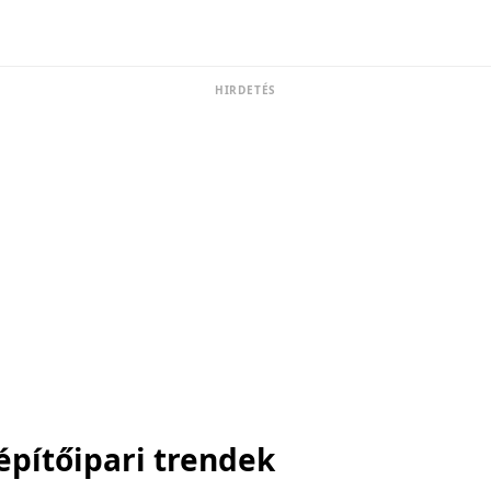
HIRDETÉS
építőipari trendek