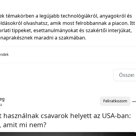
dek témakörben a legújabb technológiákról, anyagokról és
dásokról olvashatsz, amik most felrobbannak a piacon. Itt
rlati tippeket, esettanulmányokat és szakértői interjúkat,
 naprakésznek maradni a szakmában.
rendek
eg
Feliratkozom
ja
t használnak csavarok helyett az USA-ban:
, amit mi nem?