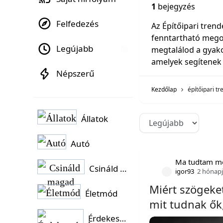
1
bejegyzés
Felfedezés
Az Építőipari tren
fenntartható megol
Legújabb
megtalálod a gyako
amelyek segítenek
Népszerű
Kezdőlap
építőipari t
Állatok
Autó
Ma tudtam m
Csináld magad
igor93
2 hónap
Miért szögeke
Életmód
mit tudnak ők
Érdekességek