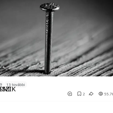
69
13 további
2
55.7