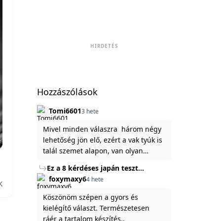
HIRDETÉS
Hozzászólások
Tomi6601
3 hete
Mivel minden válaszra három négy
lehetőség jön elő, ezért a vak tyúk is
talál szemet alapon, van olyan
állítása ami igaznak illik rám.
Ez a 8 kérdéses japán teszt
hibátlanul feltárja az igazságot
foxymaxy6
4 hete
K
rólad
Köszönöm szépen a gyors és
kielégítő választ. Természetesen
ráér a tartalom készítés..