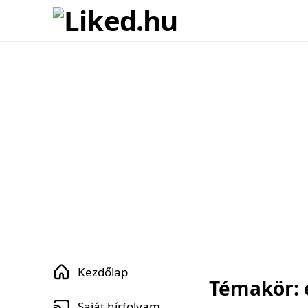
Kezdőlap
Témakör: 
Saját hírfolyam