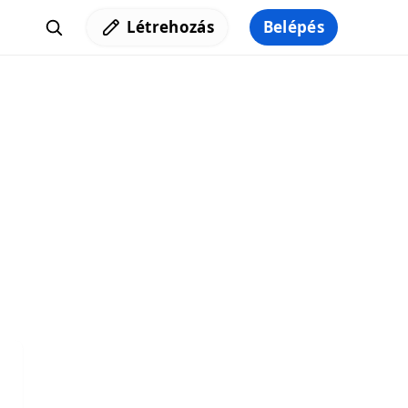
Létrehozás
Belépés
Iratkozz fel a hírlevelünkre,
hogy elküldhessük neked a legjobb