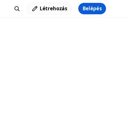
Létrehozás
Belépés
Iratkozz fel a hírlevelünkre,
hogy elküldhessük neked a legjobb