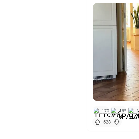
170
165
628