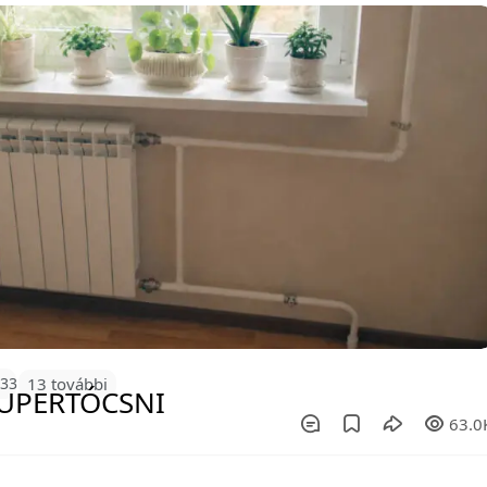
133
13 további
63.0