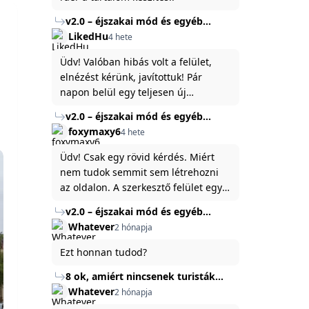
v2.0 – éjszakai mód és egyéb
fejlesztések
LikedHu
4 hete
Üdv! Valóban hibás volt a felület,
elnézést kérünk, javítottuk! Pár
napon belül egy teljesen új
platformon fogjuk elindítani a
v2.0 – éjszakai mód és egyéb
weboldal legújabb, 3.0-ás verzióját,
fejlesztések
foxymaxy6
4 hete
és vélhetően ez zavart be kicsit.Egy
baráti megjegyzés: ha nem fontos
Üdv! Csak egy rövid kérdés. Miért
és tud várni néhány napot a
nem tudok semmit sem létrehozni
tartalom, amit készíteni
az oldalon. A szerkesztő felület egy
szeretnél, inkább várj néhány napot,
katyvasz ,ahogy nálam megjelenik..
v2.0 – éjszakai mód és egyéb
mert ég és föld lesz a különbség a
Köszönöm ha válaszoltok.
fejlesztések
Whatever
2 hónapja
jelenlegi rendszer és az új között -
legfőképpen egyébként épp
Ezt honnan tudod?
tartalomkészítési szempontból! :)
8 ok, amiért nincsenek turisták
Törökország Fekete-tenger felőli
Whatever
2 hónapja
partján