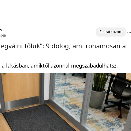
s
Feliratkozom
apja
megválni tőlük”: 9 dolog, ami rohamosan a
k a lakásban, amiktől azonnal megszabadulhatsz.