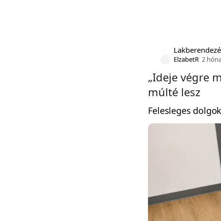
Lakberendezé
ElzabetR
2 hón
„Ideje végre 
múlté lesz
Felesleges dolgo