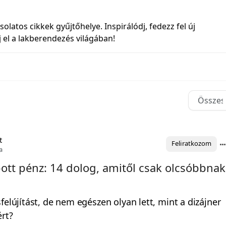
solatos cikkek gyűjtőhelye. Inspirálódj, fedezz fel új
j el a lakberendezés világában!
t
Feliratkozom
a
ott pénz: 14 dolog, amitől csak olcsóbbnak
felújítást, de nem egészen olyan lett, mint a dizájner
rt?