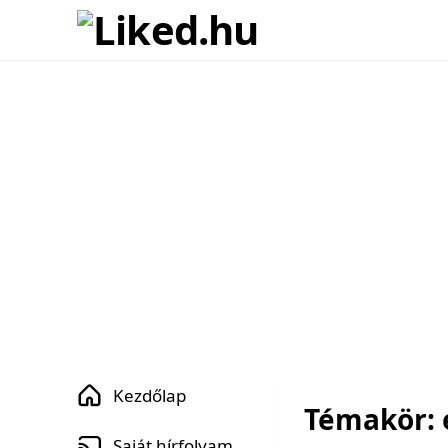
Kezdőlap
Témakör: 
Saját hírfolyam