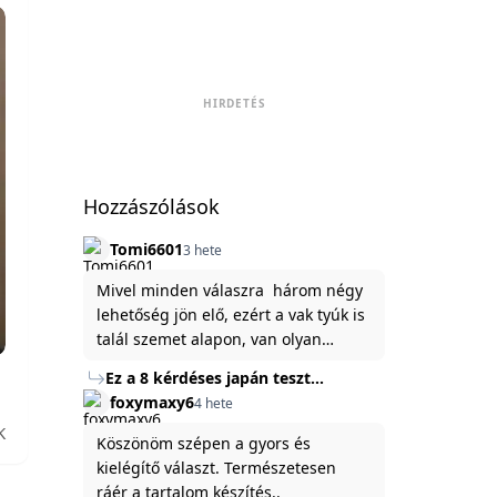
HIRDETÉS
Hozzászólások
Tomi6601
3 hete
Mivel minden válaszra három négy
lehetőség jön elő, ezért a vak tyúk is
talál szemet alapon, van olyan
állítása ami igaznak illik rám.
Ez a 8 kérdéses japán teszt
hibátlanul feltárja az igazságot
foxymaxy6
4 hete
rólad
K
Köszönöm szépen a gyors és
kielégítő választ. Természetesen
ráér a tartalom készítés..