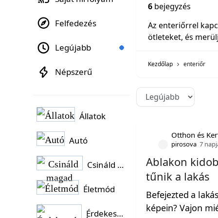
6
bejegyzés
Felfedezés
Az enteriőrrel kapc
ötleteket, és merül
Legújabb
Kezdőlap
enteriőr
Népszerű
Állatok
Otthon és Ker
Autó
pirosova
7 napj
Ablakon kidob
Csináld magad
tűnik a lakás
Életmód
Befejezted a lakás
képein? Vajon mié
Érdekességek