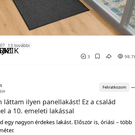
107
13 további
3
98.7
s
Feliratkozom
pja
láttam ilyen panellakást! Ez a család
zel a 10. emeleti lakással
egy nagyon érdekes lakást. Először is, óriási – több
méter.