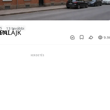
15
13 további
9.9
HIRDETÉS