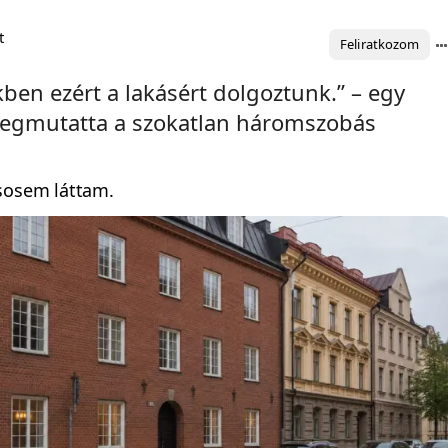
t
Feliratkozom
ben ezért a lakásért dolgoztunk.” – egy
megmutatta a szokatlan háromszobás
 sosem láttam.