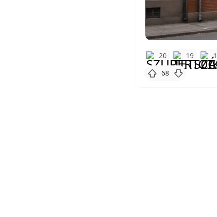
20
19
68