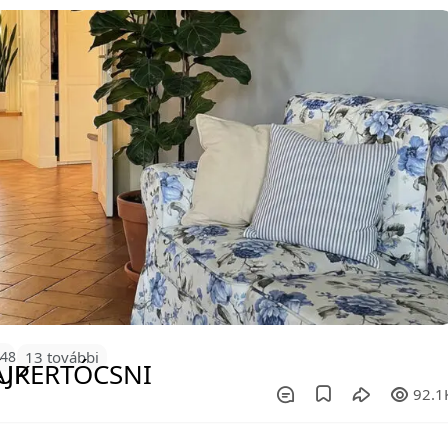
148
13 további
92.1