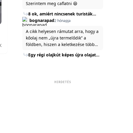
Szerintem meg caflatni 😆
8 ok, amiért nincsenek turisták
Törökország Fekete-tenger felőli
bognarapad
2 hónapja
partján
A cikk helyesen rámutat arra, hogy a
kőolaj nem „újra termelődik” a
földben, hiszen a keletkezése több
K
millió év alatt zajlik. Az USA
Egy régi olajkút képes újra olajat
Energiaügyi Minisztériuma szerint a
termelni?
kitermelt mennyiség mindössze tíz
százaléka jut a felszínre, a többi a
kőzetben marad. A
HIRDETÉS
nyomáskülönbség kiegyenlítődik,
amikor a kitermelést leállítják, így a
szomszédos rétegek lassan
áramoltatják az olajat a kút felé.
Emellett a hidraulikus
rétegrepesztés és a vízszintes fúrás
új technológiák jelentősen
megnövelték a régi kutak