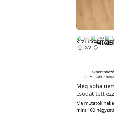
200
143
673
Lakberendezé
Maria84
2 hóna
Még soha nem 
csodát tett ez
Ma mutatok neked 
mint 100 négyzet