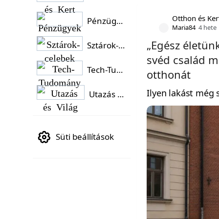
Otthon és Ker
Pénzügyek
Maria84
4 hete
„Egész életünk
Sztárok-celebek
svéd család 
Tech-Tudomány
otthonát
Ilyen lakást még
Utazás és Világ
Süti beállítások