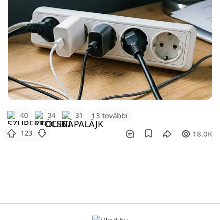
40
34
31
13 további
123
18.0K