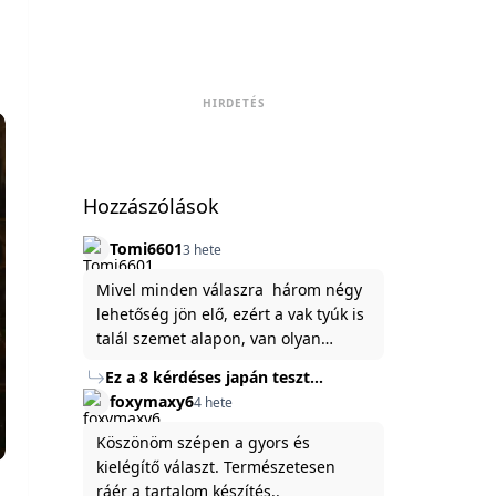
HIRDETÉS
Hozzászólások
Tomi6601
3 hete
Mivel minden válaszra három négy
lehetőség jön elő, ezért a vak tyúk is
talál szemet alapon, van olyan
állítása ami igaznak illik rám.
Ez a 8 kérdéses japán teszt
hibátlanul feltárja az igazságot
foxymaxy6
4 hete
rólad
Köszönöm szépen a gyors és
kielégítő választ. Természetesen
ráér a tartalom készítés..