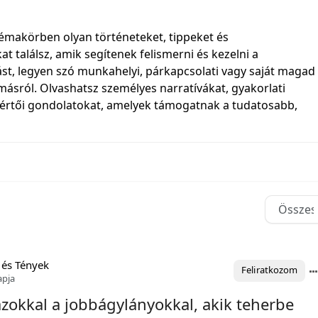
émakörben olyan történeteket, tippeket és
 találsz, amik segítenek felismerni és kezelni a
t, legyen szó munkahelyi, párkapcsolati vagy saját magad
omásról. Olvashatsz személyes narratívákat, gyakorlati
kértői gondolatokat, amelyek támogatnak a tudatosabb,
.
 és Tények
Feliratkozom
apja
azokkal a jobbágylányokkal, akik teherbe