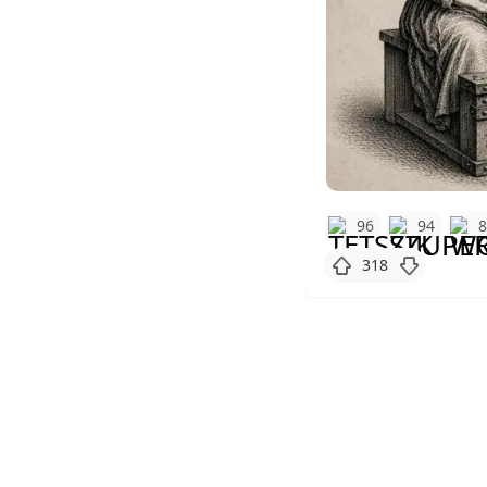
96
94
318