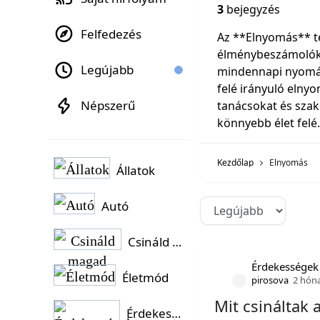
3
bejegyzés
Felfedezés
Az **Elnyomás** t
élménybeszámolókat
Legújabb
mindennapi nyomás
felé irányuló elny
Népszerű
tanácsokat és sza
könnyebb élet felé
Kezdőlap
Elnyomás
Állatok
Autó
Csináld magad
Érdekességek
Életmód
pirosova
2 hón
Mit csináltak 
Érdekességek