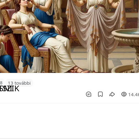
18
13 további
14.4