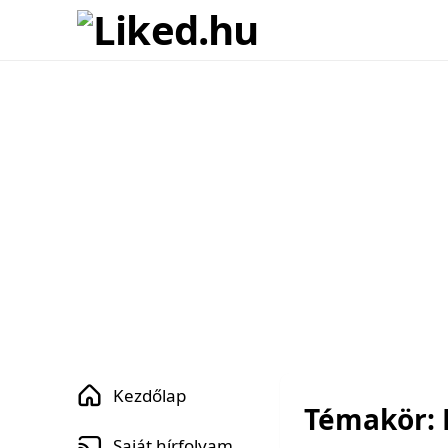
Kezdőlap
Témakör:
Saját hírfolyam