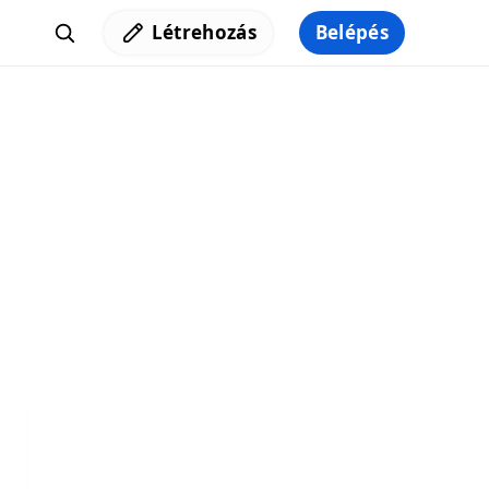
Létrehozás
Belépés
Iratkozz fel a hírlevelünkre,
hogy elküldhessük neked a legjobb