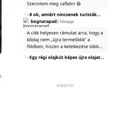
Szerintem meg caflatni 😆
8 ok, amiért nincsenek turisták
Törökország Fekete-tenger felőli
bognarapad
2 hónapja
partján
A cikk helyesen rámutat arra, hogy a
kőolaj nem „újra termelődik” a
földben, hiszen a keletkezése több
millió év alatt zajlik. Az USA
Egy régi olajkút képes újra olajat
Energiaügyi Minisztériuma szerint a
termelni?
kitermelt mennyiség mindössze tíz
százaléka jut a felszínre, a többi a
K
kőzetben marad. A
HIRDETÉS
nyomáskülönbség kiegyenlítődik,
amikor a kitermelést leállítják, így a
szomszédos rétegek lassan
áramoltatják az olajat a kút felé.
Emellett a hidraulikus
rétegrepesztés és a vízszintes fúrás
új technológiák jelentősen
megnövelték a régi kutak