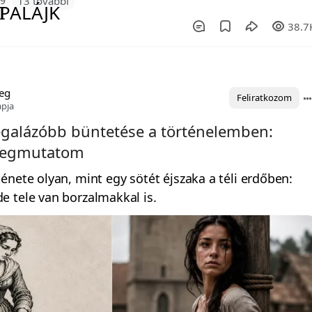
49
13 további
38.7
eg
Feliratkozom
apja
galázóbb büntetése a történelemben:
megmutatom
énete olyan, mint egy sötét éjszaka a téli erdőben:
 tele van borzalmakkal is.