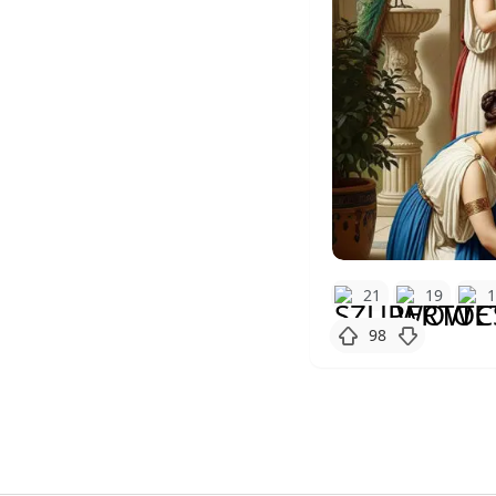
21
19
98