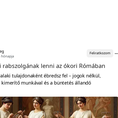
eg
Feliratkozom
4 hónapja
ői rabszolgának lenni az ókori Rómában
alaki tulajdonaként ébredsz fel – jogok nélkül,
 kimerítő munkával és a büntetés állandó