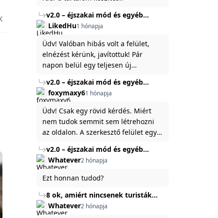
v2.0 – éjszakai mód és egyéb
K
fejlesztések
LikedHu
1 hónapja
Üdv! Valóban hibás volt a felület,
elnézést kérünk, javítottuk! Pár
napon belül egy teljesen új
platformon fogjuk elindítani a
v2.0 – éjszakai mód és egyéb
weboldal legújabb, 3.0-ás verzióját,
fejlesztések
foxymaxy6
1 hónapja
és vélhetően ez zavart be kicsit.Egy
baráti megjegyzés: ha nem fontos
Üdv! Csak egy rövid kérdés. Miért
és tud várni néhány napot a
nem tudok semmit sem létrehozni
tartalom, amit készíteni
az oldalon. A szerkesztő felület egy
szeretnél, inkább várj néhány napot,
katyvasz ,ahogy nálam megjelenik..
v2.0 – éjszakai mód és egyéb
mert ég és föld lesz a különbség a
Köszönöm ha válaszoltok.
fejlesztések
Whatever
2 hónapja
jelenlegi rendszer és az új között -
legfőképpen egyébként épp
Ezt honnan tudod?
tartalomkészítési szempontból! :)
8 ok, amiért nincsenek turisták
Törökország Fekete-tenger felőli
Whatever
2 hónapja
partján