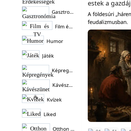
estek a gazdáj
Gasztronómia
A földesúri „háre
feudalizmusban.
Film és TV
Humor
Játék
Képregények
Kávészünet ☕
Kvízek
Liked
Otthon és Kert