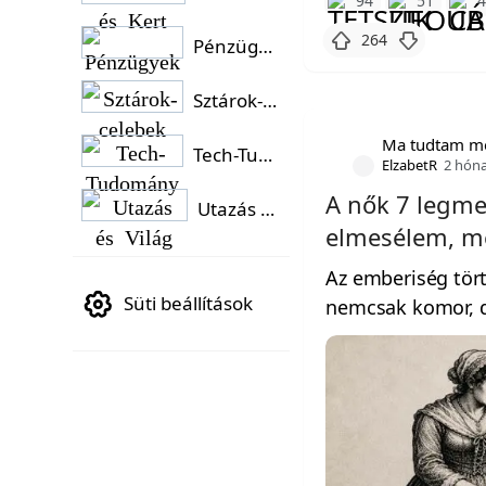
94
51
264
Pénzügyek
Sztárok-celebek
Ma tudtam m
Tech-Tudomány
ElzabetR
2 hón
A nők 7 legme
Utazás és Világ
elmesélem, 
Az emberiség tört
Süti beállítások
nemcsak komor, de