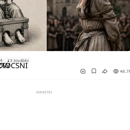
84
13 további
46.7
HIRDETÉS