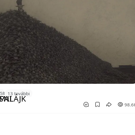
158
13 további
98.6