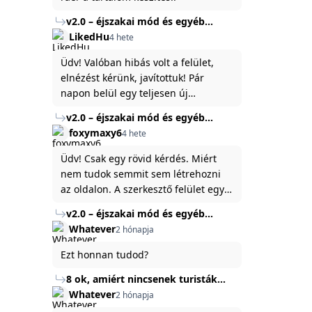
v2.0 – éjszakai mód és egyéb
fejlesztések
LikedHu
4 hete
Üdv! Valóban hibás volt a felület,
elnézést kérünk, javítottuk! Pár
napon belül egy teljesen új
platformon fogjuk elindítani a
v2.0 – éjszakai mód és egyéb
weboldal legújabb, 3.0-ás verzióját,
fejlesztések
foxymaxy6
4 hete
és vélhetően ez zavart be kicsit.Egy
baráti megjegyzés: ha nem fontos
Üdv! Csak egy rövid kérdés. Miért
és tud várni néhány napot a
nem tudok semmit sem létrehozni
tartalom, amit készíteni
az oldalon. A szerkesztő felület egy
szeretnél, inkább várj néhány napot,
katyvasz ,ahogy nálam megjelenik..
v2.0 – éjszakai mód és egyéb
mert ég és föld lesz a különbség a
Köszönöm ha válaszoltok.
fejlesztések
Whatever
2 hónapja
jelenlegi rendszer és az új között -
legfőképpen egyébként épp
Ezt honnan tudod?
tartalomkészítési szempontból! :)
8 ok, amiért nincsenek turisták
Törökország Fekete-tenger felőli
Whatever
2 hónapja
partján