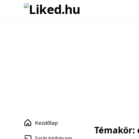
Kezdőlap
Témakör: 
Saját hírfolyam