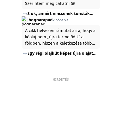
Szerintem meg caflatni 😆
8 ok, amiért nincsenek turisták
Törökország Fekete-tenger felőli
bognarapad
2 hónapja
partján
A cikk helyesen rámutat arra, hogy a
kőolaj nem „újra termelődik” a
földben, hiszen a keletkezése több
millió év alatt zajlik. Az USA
Egy régi olajkút képes újra olajat
Energiaügyi Minisztériuma szerint a
termelni?
kitermelt mennyiség mindössze tíz
százaléka jut a felszínre, a többi a
kőzetben marad. A
HIRDETÉS
nyomáskülönbség kiegyenlítődik,
amikor a kitermelést leállítják, így a
szomszédos rétegek lassan
áramoltatják az olajat a kút felé.
Emellett a hidraulikus
rétegrepesztés és a vízszintes fúrás
új technológiák jelentősen
megnövelték a régi kutak