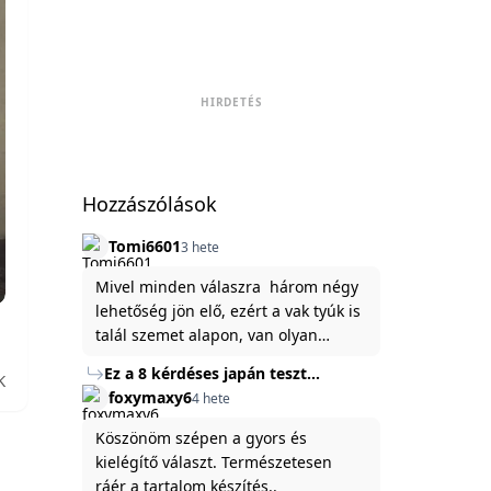
HIRDETÉS
Hozzászólások
Tomi6601
3 hete
Mivel minden válaszra három négy
lehetőség jön elő, ezért a vak tyúk is
talál szemet alapon, van olyan
állítása ami igaznak illik rám.
Ez a 8 kérdéses japán teszt
K
hibátlanul feltárja az igazságot
foxymaxy6
4 hete
rólad
Köszönöm szépen a gyors és
kielégítő választ. Természetesen
ráér a tartalom készítés..