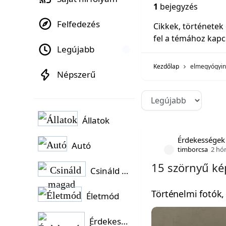
1
bejegyzés
Felfedezés
Cikkek, történetek
fel a témához kapc
Legújabb
Kezdőlap
elmegyógyin
Népszerű
Állatok
Érdekességek
Autó
timborcsa
2 hó
15 szörnyű ké
Csináld magad
Történelmi fotók,
Életmód
Érdekességek