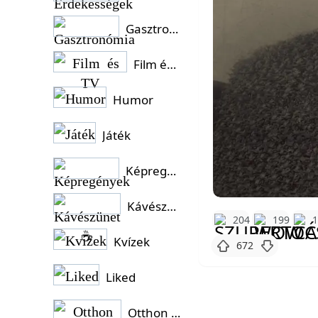
Gasztronómia
Film és TV
Humor
Játék
Képregények
Kávészünet ☕
204
199
Kvízek
672
Liked
Otthon és Kert