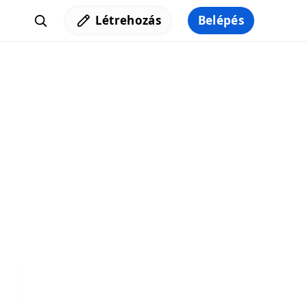
Létrehozás
Belépés
Iratkozz fel a hírlevelünkre,
hogy elküldhessük neked a legjobb