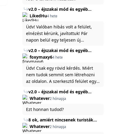
v2.0 – éjszakai mód és egyéb
fejlesztések
LikedHu
4 hete
Üdv! Valóban hibás volt a felület,
elnézést kérünk, javítottuk! Pár
napon belül egy teljesen új
platformon fogjuk elindítani a
v2.0 – éjszakai mód és egyéb
weboldal legújabb, 3.0-ás verzióját,
fejlesztések
foxymaxy6
4 hete
és vélhetően ez zavart be kicsit.Egy
baráti megjegyzés: ha nem fontos
Üdv! Csak egy rövid kérdés. Miért
és tud várni néhány napot a
nem tudok semmit sem létrehozni
tartalom, amit készíteni
az oldalon. A szerkesztő felület egy
szeretnél, inkább várj néhány napot,
katyvasz ,ahogy nálam megjelenik..
v2.0 – éjszakai mód és egyéb
mert ég és föld lesz a különbség a
Köszönöm ha válaszoltok.
fejlesztések
Whatever
2 hónapja
jelenlegi rendszer és az új között -
legfőképpen egyébként épp
Ezt honnan tudod?
tartalomkészítési szempontból! :)
8 ok, amiért nincsenek turisták
Törökország Fekete-tenger felőli
Whatever
2 hónapja
partján