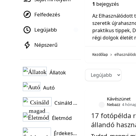
1
bejegyzés
Felfedezés
Az Elhasználódott 
szeretik újrahaszno
Legújabb
praktikus tippek, 
régi dolgok életét
Népszerű
Kezdőlap
elhasználódo
Állatok
Autó
Kávészünet
Csináld magad
Nebazz
4 hóna
17 fotópélda 
Életmód
állandó haszn
Érdekességek