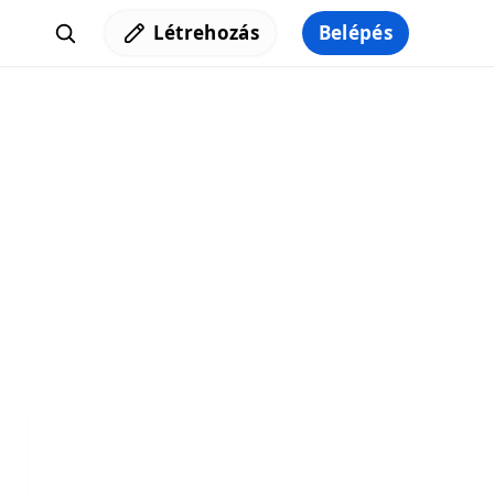
Létrehozás
Belépés
Iratkozz fel a hírlevelünkre,
hogy elküldhessük neked a legjobb