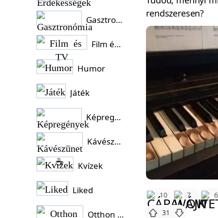
Tudod, mennyi mi
rendszeresen?
Gasztronómia
Film és TV
Humor
Játék
Képregények
Kávészünet ☕
Kvízek
Liked
10
7
31
Otthon és Kert