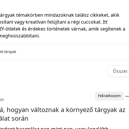
tárgyak témakörben mindazoknak találsz cikkeket, akik
sítani vagy kreatívan felújítani a régi cuccokat. Itt
DIY‑ötletek és érdekes történetek várnak, amik segítenek a
 meghosszabbítani.
tt tárgyak
Feliratkozom
pja
rá, hogyan változnak a környező tárgyak az
álat során