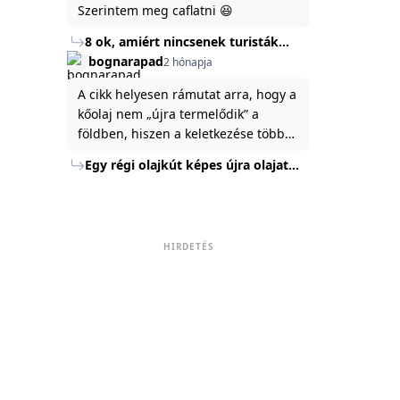
Szerintem meg caflatni 😆
8 ok, amiért nincsenek turisták
Törökország Fekete-tenger felőli
bognarapad
2 hónapja
partján
A cikk helyesen rámutat arra, hogy a
kőolaj nem „újra termelődik” a
földben, hiszen a keletkezése több
millió év alatt zajlik. Az USA
Egy régi olajkút képes újra olajat
Energiaügyi Minisztériuma szerint a
termelni?
kitermelt mennyiség mindössze tíz
százaléka jut a felszínre, a többi a
kőzetben marad. A
HIRDETÉS
nyomáskülönbség kiegyenlítődik,
amikor a kitermelést leállítják, így a
szomszédos rétegek lassan
áramoltatják az olajat a kút felé.
Emellett a hidraulikus
rétegrepesztés és a vízszintes fúrás
új technológiák jelentősen
megnövelték a régi kutak