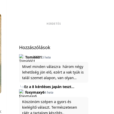
HIRDETÉS
Hozzászólások
Tomi6601
3 hete
Mivel minden válaszra három négy
lehetőség jön elő, ezért a vak tyúk is
talál szemet alapon, van olyan
állítása ami igaznak illik rám.
Ez a 8 kérdéses japán teszt
hibátlanul feltárja az igazságot
foxymaxy6
4 hete
rólad
Köszönöm szépen a gyors és
kielégítő választ. Természetesen
K
ráér a tartalom készítés..