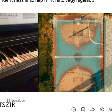
ndent használsz nap mint nap, vagy legalább
6
13 további
4.5