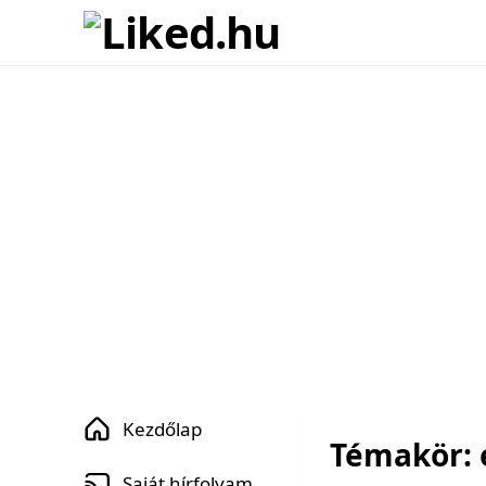
Kezdőlap
Témakör: 
Saját hírfolyam