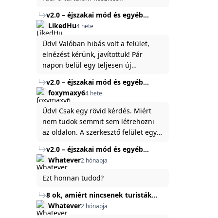
v2.0 – éjszakai mód és egyéb
fejlesztések
LikedHu
4 hete
Üdv! Valóban hibás volt a felület,
elnézést kérünk, javítottuk! Pár
napon belül egy teljesen új
platformon fogjuk elindítani a
v2.0 – éjszakai mód és egyéb
weboldal legújabb, 3.0-ás verzióját,
fejlesztések
foxymaxy6
4 hete
és vélhetően ez zavart be kicsit.Egy
baráti megjegyzés: ha nem fontos
Üdv! Csak egy rövid kérdés. Miért
és tud várni néhány napot a
nem tudok semmit sem létrehozni
tartalom, amit készíteni
az oldalon. A szerkesztő felület egy
szeretnél, inkább várj néhány napot,
katyvasz ,ahogy nálam megjelenik..
v2.0 – éjszakai mód és egyéb
mert ég és föld lesz a különbség a
Köszönöm ha válaszoltok.
fejlesztések
Whatever
2 hónapja
jelenlegi rendszer és az új között -
legfőképpen egyébként épp
Ezt honnan tudod?
tartalomkészítési szempontból! :)
8 ok, amiért nincsenek turisták
Törökország Fekete-tenger felőli
Whatever
2 hónapja
partján