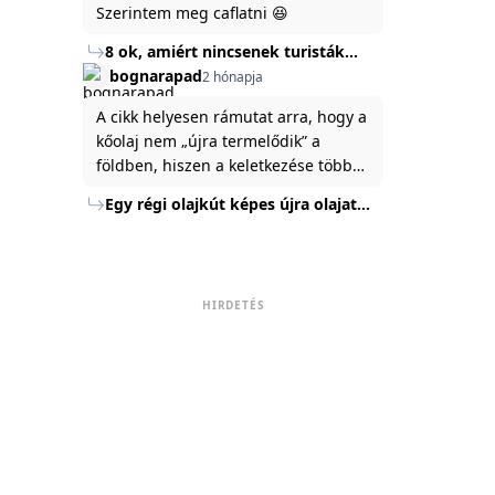
Szerintem meg caflatni 😆
8 ok, amiért nincsenek turisták
Törökország Fekete-tenger felőli
bognarapad
2 hónapja
partján
A cikk helyesen rámutat arra, hogy a
kőolaj nem „újra termelődik” a
földben, hiszen a keletkezése több
millió év alatt zajlik. Az USA
Egy régi olajkút képes újra olajat
Energiaügyi Minisztériuma szerint a
termelni?
kitermelt mennyiség mindössze tíz
százaléka jut a felszínre, a többi a
kőzetben marad. A
HIRDETÉS
nyomáskülönbség kiegyenlítődik,
amikor a kitermelést leállítják, így a
szomszédos rétegek lassan
áramoltatják az olajat a kút felé.
Emellett a hidraulikus
rétegrepesztés és a vízszintes fúrás
új technológiák jelentősen
megnövelték a régi kutak