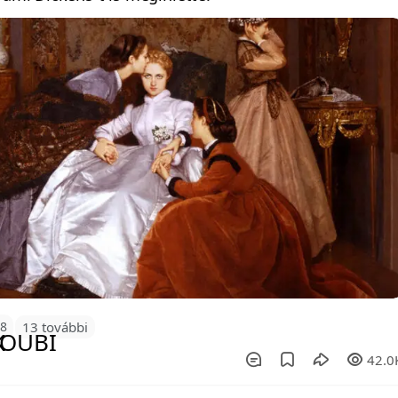
48
13 további
42.0