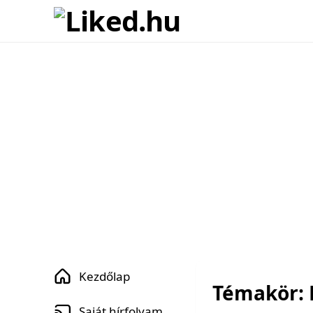
Kezdőlap
Témakör: 
Saját hírfolyam