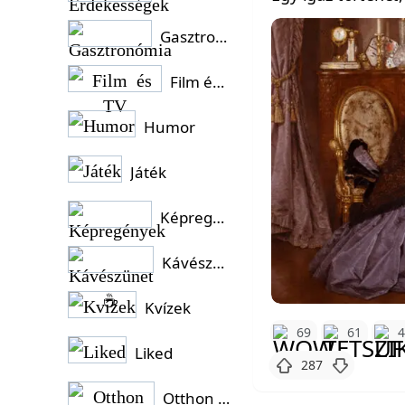
Gasztronómia
Film és TV
Humor
Játék
Képregények
Kávészünet ☕
Kvízek
69
61
Liked
287
Otthon és Kert