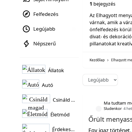
1
bejegyzés
Felfedezés
Az Elhagyott menya
várnak, amik a vár
Legújabb
önfelfedezés körül
divat- és dekoráció
Népszerű
pillanatokat kreatí
Kezdőlap
Elhagyott m
Állatok
Autó
Csináld magad
Ma tudtam m
Sludenkor
4 he
Életmód
Őrült menyass
Érdekességek
Egy igaz történet,