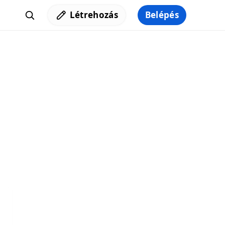
Létrehozás
Belépés
Iratkozz fel a hírlevelünkre,
hogy elküldhessük neked a legjobb