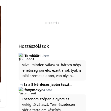
HIRDETÉS
Hozzászólások
Tomi6601
3 hete
Mivel minden válaszra három négy
lehetőség jön elő, ezért a vak tyúk is
talál szemet alapon, van olyan
állítása ami igaznak illik rám.
Ez a 8 kérdéses japán teszt
hibátlanul feltárja az igazságot
foxymaxy6
4 hete
rólad
Köszönöm szépen a gyors és
K
kielégítő választ. Természetesen
ráér a tartalom készítés..