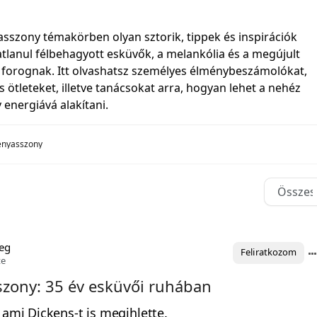
sszony témakörben olyan sztorik, tippek és inspirációk
atlanul félbehagyott esküvők, a melankólia és a megújult
 forognak. Itt olvashatsz személyes élménybeszámolókat,
s ötleteket, illetve tanácsokat arra, hogyan lehet a nehéz
v energiává alakítani.
enyasszony
eg
Feliratkozom
te
zony: 35 év esküvői ruhában
 ami Dickens-t is megihlette.