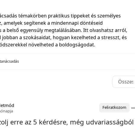
nácsadás témakörben praktikus tippeket és személyes
sz, amelyek segítenek a mindennapi döntéseid
a belső egyensúly megtalálásában. Itt olvashatsz arról,
 jobban a szokásaidat, hogyan kezelheted a stresszt, és
ódszerekkel növelheted a boldogságodat.
 tanácsadás
Életmód
Feliratkozom
hónapja
zolj erre az 5 kérdésre, még udvariasságból