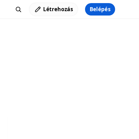
Létrehozás
Belépés
Iratkozz fel a hírlevelünkre,
hogy elküldhessük neked a legjobb