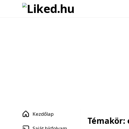
Kezdőlap
Témakör: 
Saját hírfolyam