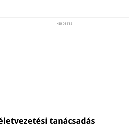
HIRDETÉS
életvezetési tanácsadás