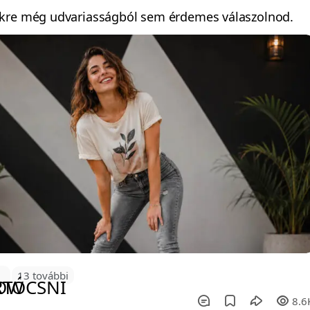
kre még udvariasságból sem érdemes válaszolnod.
9
13 további
8.6