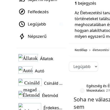
1
bejegyzés
Felfedezés
Az Életvezetési ta
történeteket talál
Legújabb
meghozatalában és 
hogyan alakíthatod
Népszerű
milyen egyszerű m
Kezdőlap
életvezetési
Állatok
Autó
Csináld magad
Egészség és 
Mezeskalacs
2 
Életmód
Soha ne válas
sem
Érdekességek