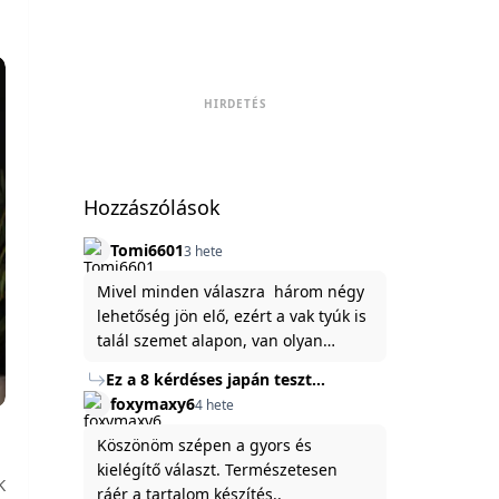
HIRDETÉS
Hozzászólások
Tomi6601
3 hete
Mivel minden válaszra három négy
lehetőség jön elő, ezért a vak tyúk is
talál szemet alapon, van olyan
állítása ami igaznak illik rám.
Ez a 8 kérdéses japán teszt
hibátlanul feltárja az igazságot
foxymaxy6
4 hete
rólad
Köszönöm szépen a gyors és
kielégítő választ. Természetesen
K
ráér a tartalom készítés..