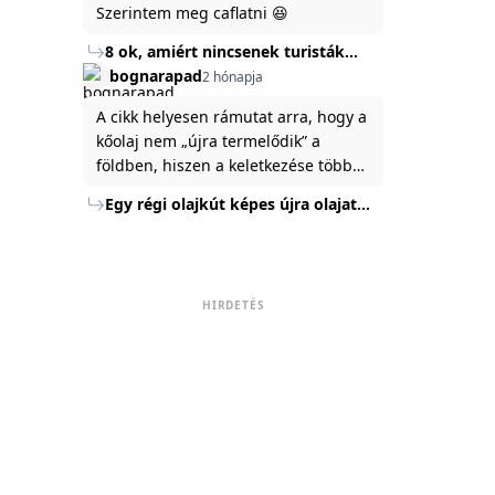
Szerintem meg caflatni 😆
8 ok, amiért nincsenek turisták
Törökország Fekete-tenger felőli
bognarapad
2 hónapja
partján
A cikk helyesen rámutat arra, hogy a
kőolaj nem „újra termelődik” a
földben, hiszen a keletkezése több
millió év alatt zajlik. Az USA
Egy régi olajkút képes újra olajat
Energiaügyi Minisztériuma szerint a
termelni?
kitermelt mennyiség mindössze tíz
százaléka jut a felszínre, a többi a
kőzetben marad. A
HIRDETÉS
nyomáskülönbség kiegyenlítődik,
amikor a kitermelést leállítják, így a
szomszédos rétegek lassan
áramoltatják az olajat a kút felé.
Emellett a hidraulikus
rétegrepesztés és a vízszintes fúrás
új technológiák jelentősen
megnövelték a régi kutak