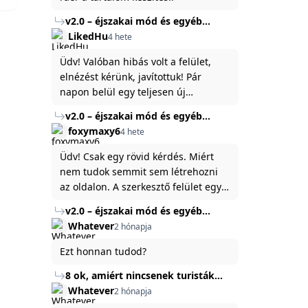
v2.0 – éjszakai mód és egyéb
fejlesztések
LikedHu
4 hete
Üdv! Valóban hibás volt a felület,
elnézést kérünk, javítottuk! Pár
napon belül egy teljesen új
platformon fogjuk elindítani a
v2.0 – éjszakai mód és egyéb
weboldal legújabb, 3.0-ás verzióját,
fejlesztések
foxymaxy6
4 hete
és vélhetően ez zavart be kicsit.Egy
baráti megjegyzés: ha nem fontos
Üdv! Csak egy rövid kérdés. Miért
és tud várni néhány napot a
nem tudok semmit sem létrehozni
tartalom, amit készíteni
az oldalon. A szerkesztő felület egy
szeretnél, inkább várj néhány napot,
katyvasz ,ahogy nálam megjelenik..
v2.0 – éjszakai mód és egyéb
mert ég és föld lesz a különbség a
Köszönöm ha válaszoltok.
fejlesztések
Whatever
2 hónapja
jelenlegi rendszer és az új között -
legfőképpen egyébként épp
Ezt honnan tudod?
tartalomkészítési szempontból! :)
8 ok, amiért nincsenek turisták
Törökország Fekete-tenger felőli
Whatever
2 hónapja
partján