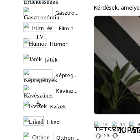
Kérdések, amelye
Gasztronómia
Film és TV
Humor
Játék
Képregények
Kávészünet ☕
Kvízek
Liked
14
14
59
Otthon és Kert