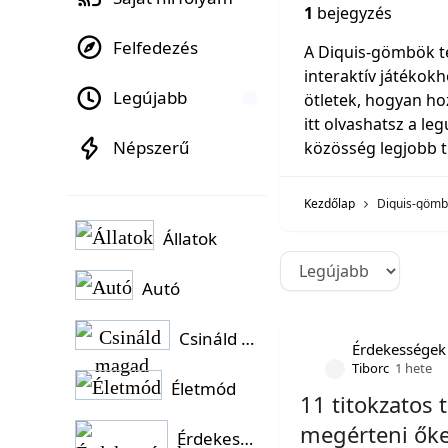
1
bejegyzés
Felfedezés
A Diquis-gömbök t
interaktív játékokh
Legújabb
ötletek, hogyan ho
itt olvashatsz a l
Népszerű
közösség legjobb t
Kezdőlap
Diquis-göm
Állatok
Autó
Csináld magad
Érdekességek
Tiborc
1 hete
Életmód
11 titokzatos 
megérteni őke
Érdekességek