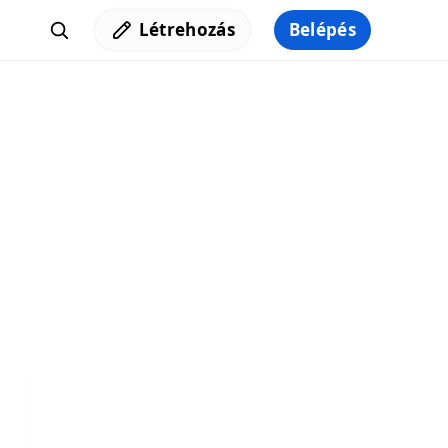
Létrehozás
Belépés
Iratkozz fel a hírlevelünkre,
hogy elküldhessük neked a legjobb