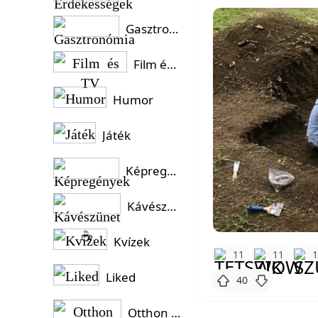
Gasztronómia
Film és TV
Humor
Játék
Képregények
Kávészünet ☕
Kvízek
11
11
Liked
40
Otthon és Kert