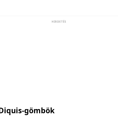
HIRDETÉS
Diquis-gömbök