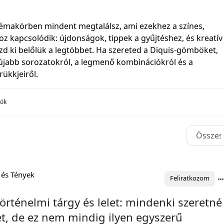
émakörben mindent megtalálsz, ami ezekhez a színes,
oz kapcsolódik: újdonságok, tippek a gyűjtéshez, és kreatív
zd ki belőlük a legtöbbet. Ha szereted a Diquis-gömböket,
egújabb sorozatokról, a legmenő kombinációkról és a
rükkjeiről.
bök
 és Tények
Feliratkozom
történelmi tárgy és lelet: mindenki szeretné
t, de ez nem mindig ilyen egyszerű