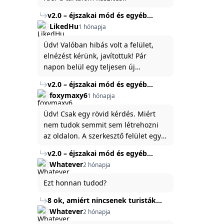
v2.0 – éjszakai mód és egyéb
fejlesztések
LikedHu
1 hónapja
Üdv! Valóban hibás volt a felület,
elnézést kérünk, javítottuk! Pár
napon belül egy teljesen új
platformon fogjuk elindítani a
v2.0 – éjszakai mód és egyéb
weboldal legújabb, 3.0-ás verzióját,
fejlesztések
foxymaxy6
1 hónapja
és vélhetően ez zavart be kicsit.Egy
baráti megjegyzés: ha nem fontos
Üdv! Csak egy rövid kérdés. Miért
és tud várni néhány napot a
nem tudok semmit sem létrehozni
tartalom, amit készíteni
az oldalon. A szerkesztő felület egy
szeretnél, inkább várj néhány napot,
katyvasz ,ahogy nálam megjelenik..
v2.0 – éjszakai mód és egyéb
mert ég és föld lesz a különbség a
Köszönöm ha válaszoltok.
fejlesztések
Whatever
2 hónapja
jelenlegi rendszer és az új között -
legfőképpen egyébként épp
Ezt honnan tudod?
tartalomkészítési szempontból! :)
8 ok, amiért nincsenek turisták
Törökország Fekete-tenger felőli
Whatever
2 hónapja
partján