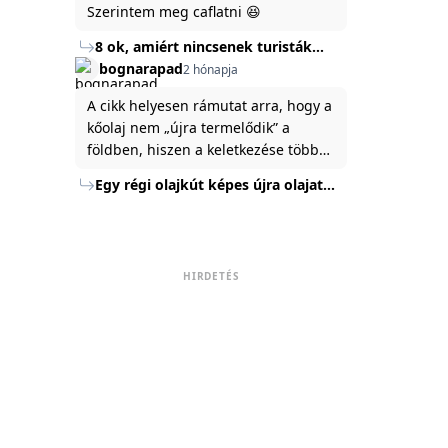
Szerintem meg caflatni 😆
8 ok, amiért nincsenek turisták
Törökország Fekete-tenger felőli
bognarapad
2 hónapja
partján
A cikk helyesen rámutat arra, hogy a
kőolaj nem „újra termelődik” a
földben, hiszen a keletkezése több
millió év alatt zajlik. Az USA
Egy régi olajkút képes újra olajat
Energiaügyi Minisztériuma szerint a
termelni?
kitermelt mennyiség mindössze tíz
százaléka jut a felszínre, a többi a
kőzetben marad. A
HIRDETÉS
nyomáskülönbség kiegyenlítődik,
amikor a kitermelést leállítják, így a
szomszédos rétegek lassan
áramoltatják az olajat a kút felé.
Emellett a hidraulikus
rétegrepesztés és a vízszintes fúrás
új technológiák jelentősen
megnövelték a régi kutak