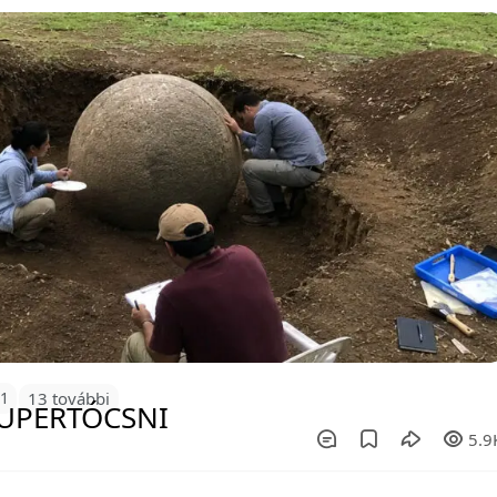
11
13 további
5.9