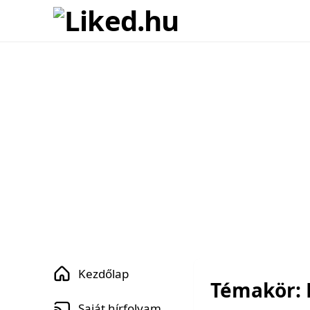
Kezdőlap
Témakör: 
Saját hírfolyam