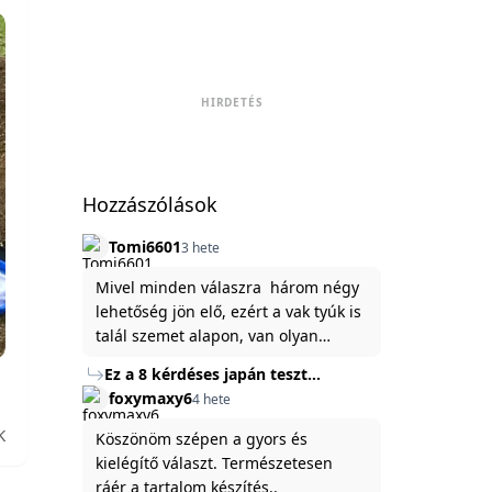
HIRDETÉS
Hozzászólások
Tomi6601
3 hete
Mivel minden válaszra három négy
lehetőség jön elő, ezért a vak tyúk is
talál szemet alapon, van olyan
állítása ami igaznak illik rám.
Ez a 8 kérdéses japán teszt
hibátlanul feltárja az igazságot
foxymaxy6
4 hete
rólad
K
Köszönöm szépen a gyors és
kielégítő választ. Természetesen
ráér a tartalom készítés..